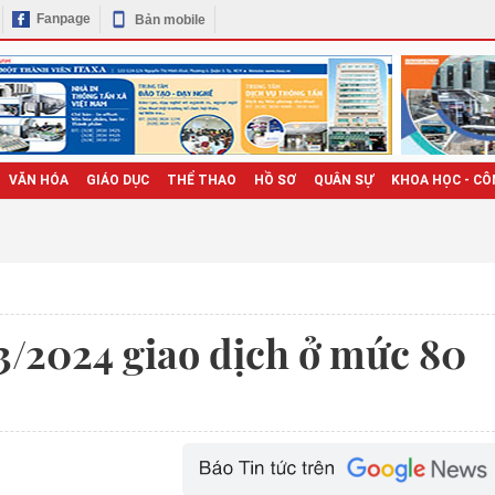
Fanpage
Bản mobile
VĂN HÓA
GIÁO DỤC
THỂ THAO
HỒ SƠ
QUÂN SỰ
KHOA HỌC - CÔ
3/2024 giao dịch ở mức 80