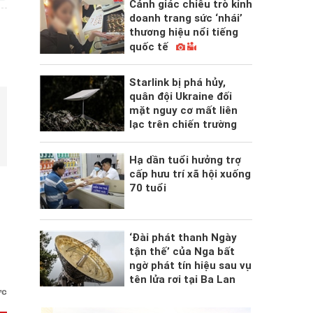
Cảnh giác chiêu trò kinh
doanh trang sức ‘nhái’
thương hiệu nổi tiếng
quốc tế
Starlink bị phá hủy,
quân đội Ukraine đối
mặt nguy cơ mất liên
lạc trên chiến trường
Hạ dần tuổi hưởng trợ
cấp hưu trí xã hội xuống
70 tuổi
‘Đài phát thanh Ngày
tận thế’ của Nga bất
ngờ phát tín hiệu sau vụ
tên lửa rơi tại Ba Lan
ức