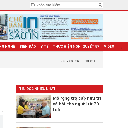
NG NGHỆ
BIỂN ĐẢO
Y TẾ
THỰC HIỆN NGHỊ QUYẾT 57
VIDEO
Thứ 6
, 7/8/2026
| 18:42:06
TIN ĐỌC NHIỀU NHẤT
Mở rộng trợ cấp hưu trí
xã hội cho người từ 70
tuổi