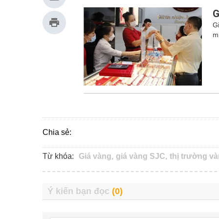
G
G
m
Chia sẻ:
Từ khóa:
Giá vàng,
giá vàng SJC,
thị trường và