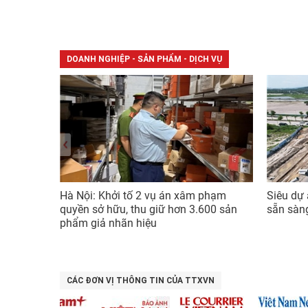
DOANH NGHIỆP - SẢN PHẨM - DỊCH VỤ
Hà Nội: Khởi tố 2 vụ án xâm phạm
Siêu dự 
quyền sở hữu, thu giữ hơn 3.600 sản
sẵn sàn
phẩm giả nhãn hiệu
CÁC ĐƠN VỊ THÔNG TIN CỦA TTXVN