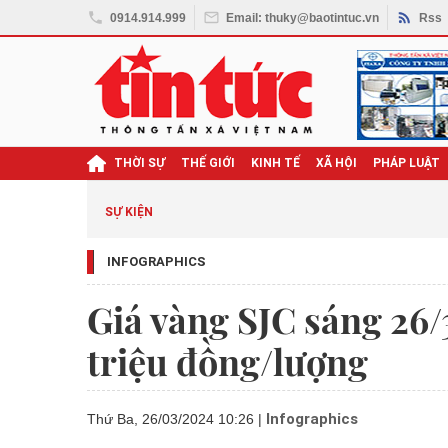
0914.914.999
Email: thuky@baotintuc.vn
Rss
THỜI SỰ
THẾ GIỚI
KINH TẾ
XÃ HỘI
PHÁP LUẬT
ghị quyết Đại hội XIV
SỰ KIỆN
INFOGRAPHICS
Giá vàng SJC sáng 26/
triệu đồng/lượng
Infographics
Thứ Ba, 26/03/2024 10:26
|