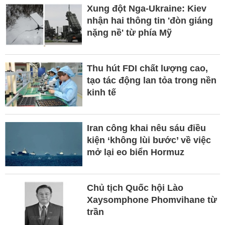
Xung đột Nga-Ukraine: Kiev
nhận hai thông tin 'đòn giáng
nặng nề' từ phía Mỹ
Thu hút FDI chất lượng cao,
tạo tác động lan tỏa trong nền
kinh tế
Iran công khai nêu sáu điều
kiện ‘không lùi bước’ về việc
mở lại eo biển Hormuz
Chủ tịch Quốc hội Lào
Xaysomphone Phomvihane từ
trần