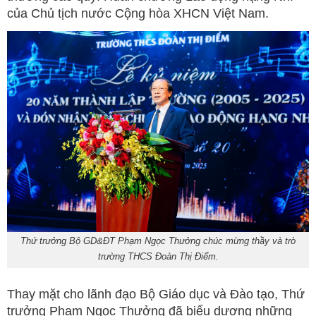
của Chủ tịch nước Cộng hòa XHCN Việt Nam.
Thứ trưởng Bộ GD&ĐT Phạm Ngọc Thưởng chúc mừng thầy và trò
trường THCS Đoàn Thị Điểm.
Thay mặt cho lãnh đạo Bộ Giáo dục và Đào tạo, Thứ
trưởng Phạm Ngọc Thưởng đã biểu dương những