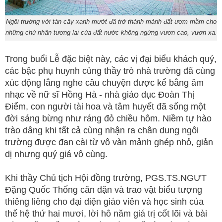
Ngôi trường với tán cây xanh mướt đã trở thành mảnh đất ươm mầm cho
những chủ nhân tương lai của đất nước không ngừng vươn cao, vươn xa.
Trong buổi Lễ đặc biệt này, các vị đại biểu khách quý,
các bậc phụ huynh cùng thầy trò nhà trường đã cùng
xúc động lắng nghe câu chuyện được kể bằng âm
nhạc về nữ sĩ Hồng Hà - nhà giáo dục Đoàn Thị
Điểm, con người tài hoa và tâm huyết đã sống một
đời sáng bừng như ráng đỏ chiều hôm. Niềm tự hào
trào dâng khi tất cả cùng nhận ra chân dung ngôi
trường được đan cài từ vô vàn mảnh ghép nhỏ, giản
dị nhưng quý giá vô cùng.
Khi thầy Chủ tịch Hội đồng trường, PGS.TS.NGƯT
Đặng Quốc Thống căn dặn và trao vật biểu tượng
thiêng liêng cho đại diện giáo viên và học sinh của
thế hệ thứ hai mươi, lời hô năm giá trị cốt lõi và bài