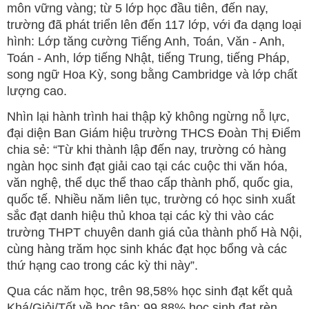
môn vững vàng; từ 5 lớp học đầu tiên, đến nay,
trường đã phát triển lên đến 117 lớp, với đa dạng loại
hình: Lớp tăng cường Tiếng Anh, Toán, Văn - Anh,
Toán - Anh, lớp tiếng Nhật, tiếng Trung, tiếng Pháp,
song ngữ Hoa Kỳ, song bằng Cambridge và lớp chất
lượng cao.
Nhìn lại hành trình hai thập kỷ không ngừng nỗ lực,
đại diện Ban Giám hiệu trường THCS Đoàn Thị Điểm
chia sẻ: “Từ khi thành lập đến nay, trường có hàng
ngàn học sinh đạt giải cao tại các cuộc thi văn hóa,
văn nghệ, thể dục thể thao cấp thành phố, quốc gia,
quốc tế. Nhiều năm liên tục, trường có học sinh xuất
sắc đạt danh hiệu thủ khoa tại các kỳ thi vào các
trường THPT chuyên danh giá của thành phố Hà Nội,
cùng hàng trăm học sinh khác đạt học bổng và các
thứ hạng cao trong các kỳ thi này”.
Qua các năm học, trên 98,58% học sinh đạt kết quả
Khá/Giỏi/Tốt về học tập; 99,88% học sinh đạt rèn