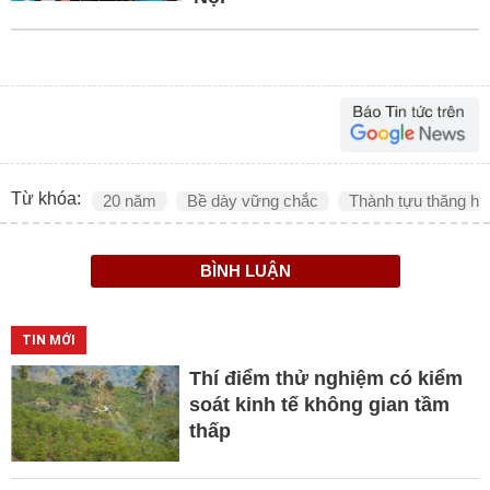
Từ khóa:
20 năm
Bề dày vững chắc
Thành tựu thăng ho
BÌNH LUẬN
TIN MỚI
Thí điểm thử nghiệm có kiểm
soát kinh tế không gian tầm
thấp