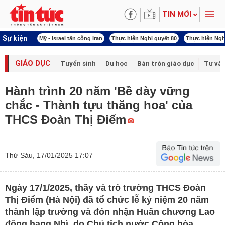
TIN MỚI
Sự kiện
ấn công Iran
Thực hiện Nghị quyết 80
Thực hiện Nghị quyết 79
Xuân Bính Ng
GIÁO DỤC
Tuyển sinh
Du học
Bàn tròn giáo dục
Tư vấ
Hành trình 20 năm 'Bề dày vững
chắc - Thành tựu thăng hoa' của
THCS Đoàn Thị Điểm
Thứ Sáu, 17/01/2025 17:07
Ngày 17/1/2025, thầy và trò trường THCS Đoàn
Thị Điểm (Hà Nội) đã tổ chức lễ kỷ niệm 20 năm
thành lập trường và đón nhận Huân chương Lao
động hạng Nhì, do Chủ tịch nước Cộng hòa