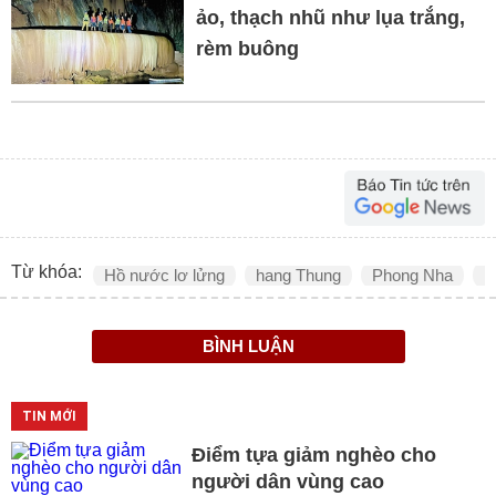
ảo, thạch nhũ như lụa trắng,
rèm buông
Từ khóa:
Hồ nước lơ lửng
hang Thung
Phong Nha
K
BÌNH LUẬN
TIN MỚI
Điểm tựa giảm nghèo cho
người dân vùng cao