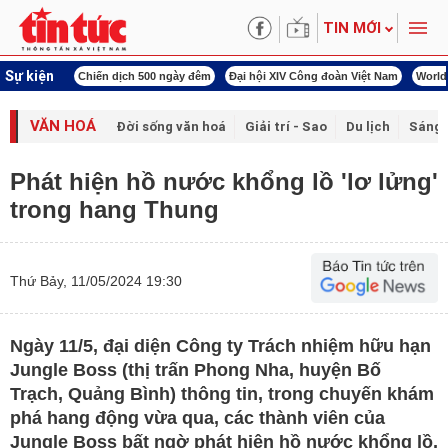
TIN MỚI
Sự kiện
í cách mạng
Chiến dịch 500 ngày đêm
Đại hội XIV Công đoàn Việt Nam
World
VĂN HOÁ
Đời sống văn hoá
Giải trí - Sao
Du lịch
Sáng 
Phát hiện hồ nước khổng lồ 'lơ lửng'
trong hang Thung
Thứ Bảy, 11/05/2024 19:30
Ngày 11/5, đại diện Công ty Trách nhiệm hữu hạn
Jungle Boss (thị trấn Phong Nha, huyện Bố
Trạch, Quảng Bình) thông tin, trong chuyến khám
phá hang động vừa qua, các thành viên của
Jungle Boss bất ngờ phát hiện hồ nước khổng lồ,