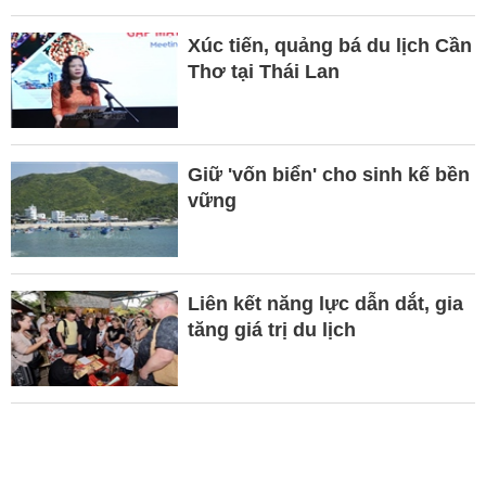
Xúc tiến, quảng bá du lịch Cần
Thơ tại Thái Lan
Giữ 'vốn biển' cho sinh kế bền
vững
Liên kết năng lực dẫn dắt, gia
tăng giá trị du lịch