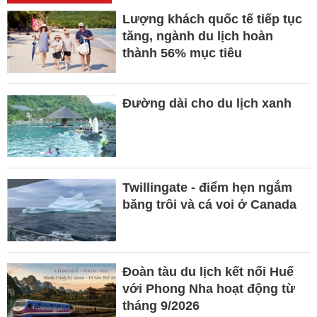
Lượng khách quốc tế tiếp tục
tăng, ngành du lịch hoàn
thành 56% mục tiêu
Đường dài cho du lịch xanh
Twillingate - điểm hẹn ngắm
băng trôi và cá voi ở Canada
Đ​​oàn tàu du lịch kết nối Huế
với Phong Nha hoạt động từ
tháng 9/2026