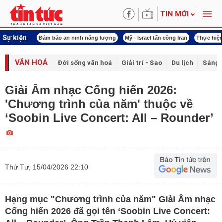
TIN MỚI
Sự kiện
ội khóa XVI
Đảm bảo an ninh năng lượng
Mỹ - Israel tấn công Iran
Thực hiện
VĂN HOÁ
Đời sống văn hoá
Giải trí - Sao
Du lịch
Sáng 
Giải Âm nhạc Cống hiến 2026:
'Chương trình của năm' thuộc về
‘Soobin Live Concert: All – Rounder’
Thứ Tư, 15/04/2026 22:10
Hạng mục "Chương trình của năm" Giải Âm nhạc
Cống hiến 2026 đã gọi tên ‘Soobin Live Concert: