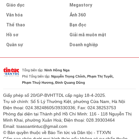
Giáo dục
Megastory
Văn hóa
Ảnh 360
Thể thao
Bạn đọc
Hồ sơ
Giải mã muôn mặt
Quân sự
Doanh nghiệp
Tổng biên tập:
Ninh Hồng Nga
Phó Tổng biên tập:
Nguyễn Trọng Chính, Phạm Thị Tuyết,
Phạm Thuỳ Hương, Đinh Quang Dũng
Giấy phép số 20/GP-BVHTTDL cấp ngày 18-4-2025.
Trụ sở chính: Số 5 Lý Thường Kiệt, phường Cửa Nam, Hà Nội
Điện thoại: 024.38248605/39330336; Fax: 024.38253753
Phòng đại diện tại Thành phố Hồ Chí Minh: 116 - 118 Nguyễn Thị
Minh Khai, phường Xuân Hoà; Điện thoại: 028.39303464
Email: toasoantintuc@gmail.com
© Bản quyền thuộc về Báo Tin tức và Dân tộc - TTXVN
Cấm sao chép dưới mọi hình thức nếu không có sự chấp thuận