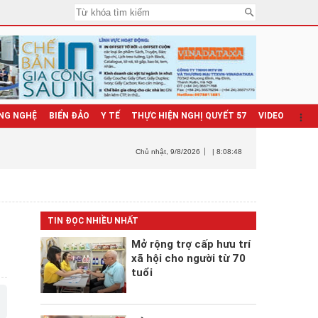
NG NGHỆ
BIỂN ĐẢO
Y TẾ
THỰC HIỆN NGHỊ QUYẾT 57
VIDEO
Chủ nhật
, 9/8/2026
| 8:08:50
TIN ĐỌC NHIỀU NHẤT
Mở rộng trợ cấp hưu trí
xã hội cho người từ 70
tuổi