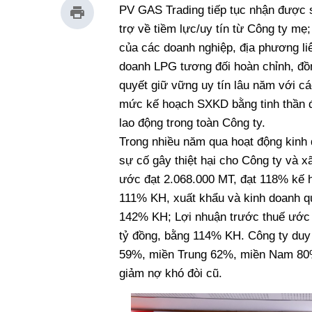
PV GAS Trading tiếp tục nhận được 
trợ về tiềm lực/uy tín từ Công ty mẹ
của các doanh nghiệp, địa phương li
doanh LPG tương đối hoàn chỉnh, đồ
quyết giữ vững uy tín lâu năm với c
mức kế hoạch SXKD bằng tinh thần đo
lao động trong toàn Công ty.
Trong nhiều năm qua hoạt động kinh 
sự cố gây thiệt hại cho Công ty và x
ước đạt 2.068.000 MT, đạt 118% kế h
111% KH, xuất khẩu và kinh doanh qu
142% KH; Lợi nhuận trước thuế ước
tỷ đồng, bằng 114% KH. Công ty duy
59%, miền Trung 62%, miền Nam 80%)
giảm nợ khó đòi cũ.