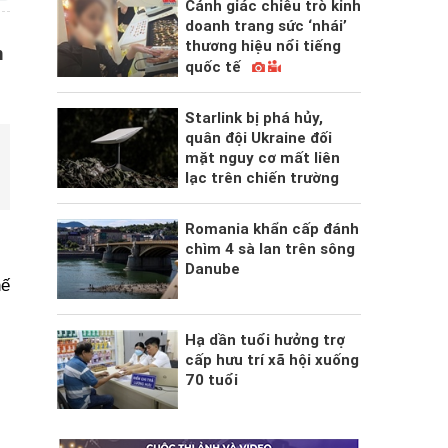
Cảnh giác chiêu trò kinh
doanh trang sức ‘nhái’
thương hiệu nổi tiếng
m
quốc tế
Starlink bị phá hủy,
quân đội Ukraine đối
mặt nguy cơ mất liên
lạc trên chiến trường
Romania khẩn cấp đánh
chìm 4 sà lan trên sông
Danube
hế
,
Hạ dần tuổi hưởng trợ
cấp hưu trí xã hội xuống
70 tuổi