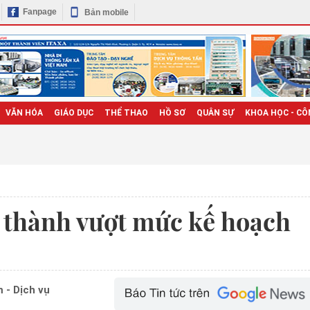
Fanpage
Bản mobile
VĂN HÓA
GIÁO DỤC
THỂ THAO
HỒ SƠ
QUÂN SỰ
KHOA HỌC - CÔ
 thành vượt mức kế hoạch
 - Dịch vụ