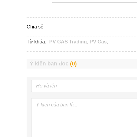
Chia sẻ:
Từ khóa:
PV GAS Trading,
PV Gas,