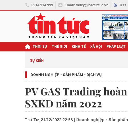
0914.914.999
Email: thuky@baotintuc.vn
Rss
THỜI SỰ
THẾ GIỚI
KINH TẾ
XÃ HỘI
PHÁP LUẬT
SỰ KIỆN
DOANH NGHIỆP - SẢN PHẨM - DỊCH VỤ
PV GAS Trading hoàn
SXKD năm 2022
Doanh nghiệp - Sản phẩm
Thứ Tư, 21/12/2022 22:58
|