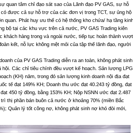
sự quan tâm chỉ đạo sát sao của Lãnh đạo PV GAS, sự hỗ
; có được cả sự hỗ trợ của các đơn vị trong TCT, sự ủng hộ
ên quan. Phát huy ưu thế có hệ thống kho chứa/ hạ tầng kin
ng bộ tại các khu vực trên cả nước, PV GAS Trading kiên
ác khách hàng trong và ngoài nước, tiếp tục hoàn thành vượt
àn kết, nỗ lực không mệt mỏi của tập thể lãnh đạo, người
doanh của PV GAS Trading diễn ra an toàn, không phát sinh
ã hội. Các chỉ tiêu chính đều vượt kế hoạch. Sản lượng LPG
oạch (KH) năm, trong đó sản lượng kinh doanh nội địa đạt
ốc tế đạt 149% KH; Doanh thu ước đạt 40.243 tỷ đồng, đạt
 đạt 450 tỷ đồng, bằng 153% KH; Nộp NSNN ước đạt 2.487
 trì thị phần bán buôn cả nước ở khoảng 70% (miền Bắc
; Quản lý tốt công nợ, không phát sinh nợ khó đòi mới,