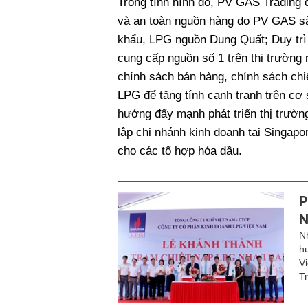
Trong tình hình đó, PV GAS Trading đ
và an toàn nguồn hàng do PV GAS sả
khẩu, LPG nguồn Dung Quất; Duy trì t
cung cấp nguồn số 1 trên thị trường 
chính sách bán hàng, chính sách chiết
LPG để tăng tính cạnh tranh trên cơ
hướng đẩy mạnh phát triển thị trườ
lập chi nhánh kinh doanh tại Singapo
cho các tổ hợp hóa dầu.
P
N
N
h
V
T