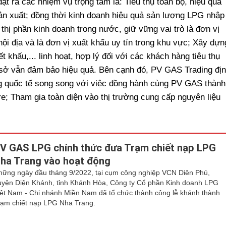
ặt ra các nhiệm vụ trọng tâm là: Tiêu thụ toàn bộ, hiệu quả
n xuất; đồng thời kinh doanh hiệu quả sản lượng LPG nhập
hị phần kinh doanh trong nước, giữ vững vai trò là đơn vị
nội địa và là đơn vị xuất khẩu uy tín trong khu vực; Xây dựn
 khấu,... linh hoạt, hợp lý đối với các khách hàng tiêu thụ
 sở vẫn đảm bảo hiệu quả. Bên cạnh đó, PV GAS Trading đị
ng quốc tế song song với việc đồng hành cùng PV GAS thành
re; Tham gia toàn diện vào thị trường cung cấp nguyên liệu
V GAS LPG chính thức đưa Trạm chiết nạp LPG
ha Trang vào hoạt động
hững ngày đầu tháng 9/2022, tại cụm công nghiệp VCN Diên Phú,
uyện Diện Khánh, tỉnh Khánh Hòa, Công ty Cổ phần Kinh doanh LPG
iệt Nam - Chi nhánh Miền Nam đã tổ chức thành công lễ khánh thành
rạm chiết nạp LPG Nha Trang.