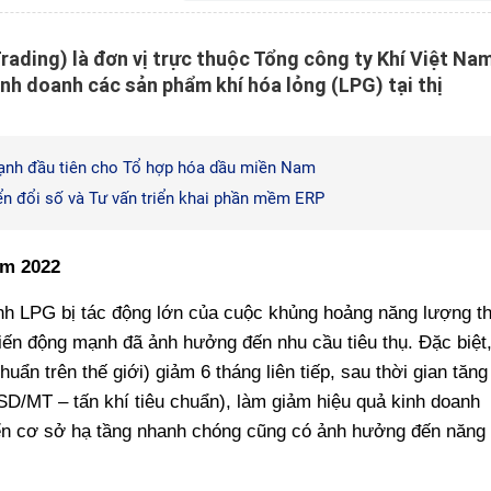
ading) là đơn vị trực thuộc Tổng công ty Khí Việt Na
nh doanh các sản phẩm khí hóa lỏng (LPG) tại thị
ạnh đầu tiên cho Tổ hợp hóa dầu miền Nam
n đổi số và Tư vấn triển khai phần mềm ERP
ăm 2022
nh LPG bị tác động lớn của cuộc khủng hoảng năng lượng t
biến động mạnh đã ảnh hưởng đến nhu cầu tiêu thụ. Đặc biệt
uẩn trên thế giới) giảm 6 tháng liên tiếp, sau thời gian tăng
SD/MT – tấn khí tiêu chuẩn), làm giảm hiệu quả kinh doanh
iển cơ sở hạ tầng nhanh chóng cũng có ảnh hưởng đến năng