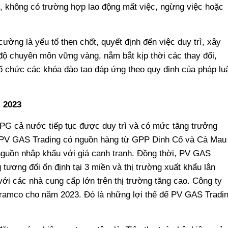
c, không có trường hợp lao động mất việc, ngừng việc hoặc
ường là yếu tố then chốt, quyết định đến việc duy trì, xây
ộ chuyên môn vững vàng, nắm bắt kịp thời các thay đổi,
tổ chức các khóa đào tạo đáp ứng theo quy định của pháp lu
 2023
PG cả nước tiếp tục được duy trì và có mức tăng trưởng
 PV GAS Trading có nguồn hàng từ GPP Dinh Cố và Cà Mau
guồn nhập khẩu với giá cạnh tranh. Đồng thời, PV GAS
tương đối ổn định tại 3 miền và thị trường xuất khẩu lân
ới các nhà cung cấp lớn trên thị trường tăng cao. Công ty
Aramco cho năm 2023. Đó là những lợi thế để PV GAS Tradi