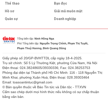
Thể thao
Bạn đọc
Hồ sơ
Giải mã muôn mặt
Quân sự
Doanh nghiệp
Tổng biên tập:
Ninh Hồng Nga
Phó Tổng biên tập:
Nguyễn Trọng Chính, Phạm Thị Tuyết,
Phạm Thuỳ Hương, Đinh Quang Dũng
Giấy phép số 20/GP-BVHTTDL cấp ngày 18-4-2025.
Trụ sở chính: Số 5 Lý Thường Kiệt, phường Cửa Nam, Hà Nội
Điện thoại: 024.38248605/39330336; Fax: 024.38253753
Phòng đại diện tại Thành phố Hồ Chí Minh: 116 - 118 Nguyễn Thị
Minh Khai, phường Xuân Hoà; Điện thoại: 028.39303464
Email: toasoantintuc@gmail.com
© Bản quyền thuộc về Báo Tin tức và Dân tộc - TTXVN
Cấm sao chép dưới mọi hình thức nếu không có sự chấp thuận
bằng văn bản.