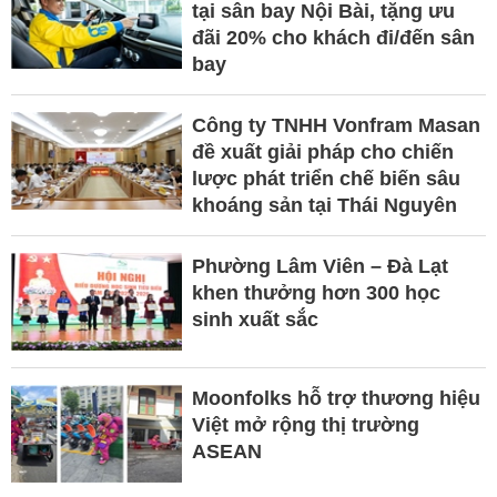
tại sân bay Nội Bài, tặng ưu
đãi 20% cho khách đi/đến sân
bay
Công ty TNHH Vonfram Masan
đề xuất giải pháp cho chiến
lược phát triển chế biến sâu
khoáng sản tại Thái Nguyên
Phường Lâm Viên – Đà Lạt
khen thưởng hơn 300 học
sinh xuất sắc
Moonfolks hỗ trợ thương hiệu
Việt mở rộng thị trường
ASEAN