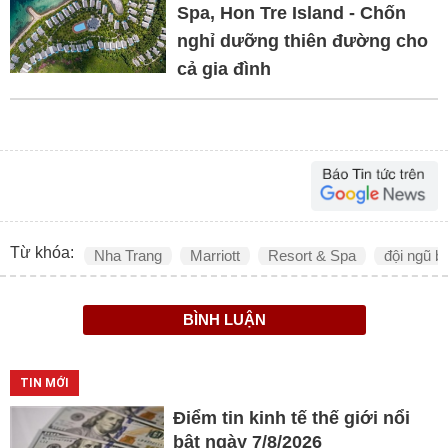
Spa, Hon Tre Island - Chốn
nghỉ dưỡng thiên đường cho
cả gia đình
Từ khóa:
Nha Trang
Marriott
Resort & Spa
đội ngũ b
BÌNH LUẬN
TIN MỚI
Điểm tin kinh tế thế giới nổi
bật ngày 7/8/2026