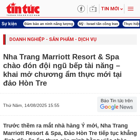
TIN MỚI
Sự kiện
ội khóa XVI
Đảm bảo an ninh năng lượng
Mỹ - Israel tấn công Iran
Thực hiện
DOANH NGHIỆP - SẢN PHẨM - DỊCH VỤ
Nha Trang Marriott Resort & Spa
chào đón đội ngũ bếp tài năng –
khai mở chương ẩm thực mới tại
đảo Hòn Tre
Thứ Năm, 14/08/2025 15:55
Trước thềm ra mắt nhà hàng Ý mới, Nha Trang
Marriott Resort & Spa, Đảo Hòn Tre tiếp tục khẳng