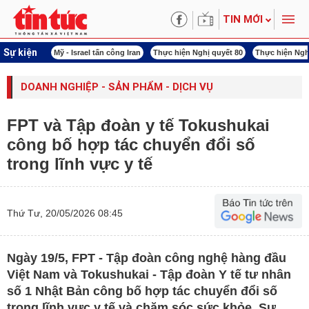
TIN MỚI
Sự kiện
 năng lượng
Mỹ - Israel tấn công Iran
Thực hiện Nghị quyết 80
Thực hiện Ngh
DOANH NGHIỆP - SẢN PHẨM - DỊCH VỤ
FPT và Tập đoàn y tế Tokushukai
công bố hợp tác chuyển đổi số
trong lĩnh vực y tế
Thứ Tư, 20/05/2026 08:45
Ngày 19/5, FPT - Tập đoàn công nghệ hàng đầu
Việt Nam và Tokushukai - Tập đoàn Y tế tư nhân
số 1 Nhật Bản công bố hợp tác chuyển đổi số
trong lĩnh vực y tế và chăm sóc sức khỏe. Sự