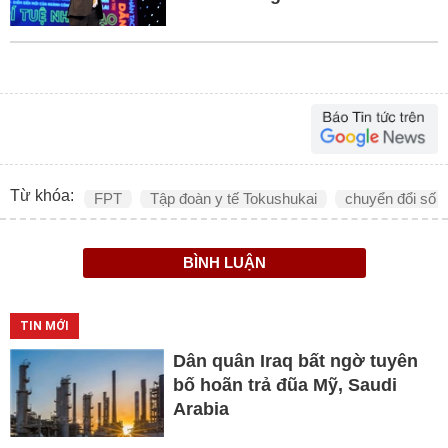
Từ khóa:
FPT
Tập đoàn y tế Tokushukai
chuyển đổi số
BÌNH LUẬN
TIN MỚI
Dân quân Iraq bất ngờ tuyên
bố hoãn trả đũa Mỹ, Saudi
Arabia