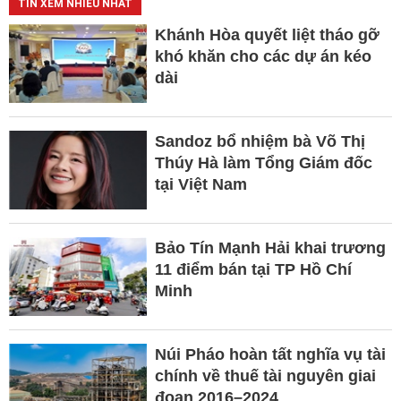
TIN XEM NHIỀU NHẤT
Khánh Hòa quyết liệt tháo gỡ
khó khăn cho các dự án kéo
dài
Sandoz bổ nhiệm bà Võ Thị
Thúy Hà làm Tổng Giám đốc
tại Việt Nam
Bảo Tín Mạnh Hải khai trương
11 điểm bán tại TP Hồ Chí
Minh
Núi Pháo hoàn tất nghĩa vụ tài
chính về thuế tài nguyên giai
đoạn 2016–2024