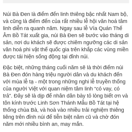
Núi Bà Đen là điểm đến linh thiêng bậc nhất Nam bộ,
và cũng là điểm đến của rất nhiều lễ hội văn hoá tâm
linh diễn ra quanh năm. Ngay sau lễ Vía Quán Thế
Âm Bồ Tát xuất gia, núi Bà Đen sẽ bước vào tháng di
sản, nơi du khách sẽ được chiêm ngưỡng các di sản
văn hoá phi vật thể quốc gia trên khắp các vùng miền
được tái hiện sống động tại đỉnh núi.
Đặc biệt, những tháng cuối năm sẽ là thời điểm núi
Bà Đen đón hàng triệu người dân và du khách đến
với mùa lễ tạ - một trong những nghi lễ truyền thống
của người Việt với quan niệm tâm linh “có vay, có
trả”. Đây sẽ là dịp để nhân dân bày tỏ lòng biết ơn và
tôn kính trước Linh Sơn Thánh Mẫu Bồ Tát tại hệ
thống chùa Bà, và hoà vào nhiều trải nghiệm thiêng
liêng trên đỉnh núi để tiễn biệt năm cũ và chờ đón
năm mới nhiều bình an, may mắn.