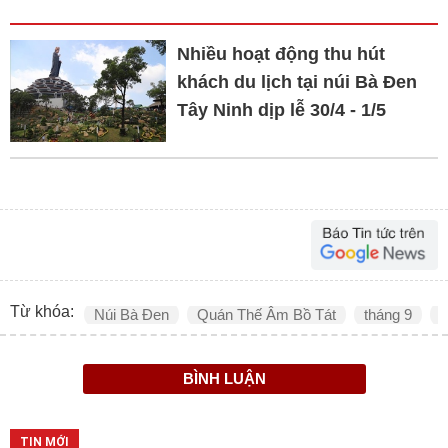
Nhiều hoạt động thu hút
khách du lịch tại núi Bà Đen
Tây Ninh dịp lễ 30/4 - 1/5
Từ khóa:
Núi Bà Đen
Quán Thế Âm Bồ Tát
tháng 9
Â
BÌNH LUẬN
TIN MỚI