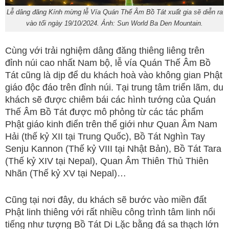
Lễ dâng đăng Kính mừng lễ Vía Quán Thế Âm Bồ Tát xuất gia sẽ diễn ra
vào tối ngày 19/10/2024. Ảnh: Sun World Ba Den Mountain.
Cùng với trải nghiệm dâng đăng thiêng liêng trên
đỉnh núi cao nhất Nam bộ, lễ vía Quán Thế Âm Bồ
Tát cũng là dịp để du khách hoà vào không gian Phật
giáo độc đáo trên đỉnh núi. Tại trung tâm triển lãm, du
khách sẽ được chiêm bái các hình tướng của Quán
Thế Âm Bồ Tát được mô phỏng từ các tác phẩm
Phật giáo kinh điển trên thế giới như Quan Âm Nam
Hải (thế kỷ XII tại Trung Quốc), Bồ Tát Nghìn Tay
Senju Kannon (Thế kỷ VIII tại Nhật Bản), Bồ Tát Tara
(Thế kỷ XIV tại Nepal), Quan Âm Thiên Thủ Thiên
Nhãn (Thế kỷ XV tại Nepal)…
Cũng tại nơi đây, du khách sẽ bước vào miền đất
Phật linh thiêng với rất nhiều công trình tâm linh nổi
tiếng như tượng Bồ Tát Di Lặc bằng đá sa thạch lớn