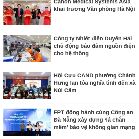
Canon Medical Systems Asia
khai trương Văn phòng Hà Nội
Công ty Nhiệt điện Duyên Hải
chủ động bảo đảm nguồn điện
cho hệ thống
Hội Cựu CAND phường Chánh
Hưng lan tỏa nghĩa tình đến xã
Núi Cấm
FPT đồng hành cùng Công an
Đà Nẵng xây dựng ‘lá chắn
mềm’ bảo vệ không gian mạng