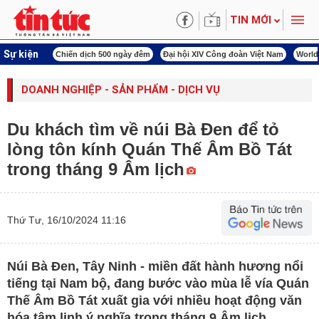
TIN MỚI
Sự kiện
í cách mạng
Chiến dịch 500 ngày đêm
Đại hội XIV Công đoàn Việt Nam
World
DOANH NGHIỆP - SẢN PHẨM - DỊCH VỤ
Du khách tìm về núi Bà Đen để tỏ
lòng tôn kính Quán Thế Âm Bồ Tát
trong tháng 9 Âm lịch
Thứ Tư, 16/10/2024 11:16
Núi Bà Đen, Tây Ninh - miền đất hành hương nổi
tiếng tại Nam bộ, đang bước vào mùa lễ vía Quán
Thế Âm Bồ Tát xuất gia với nhiều hoạt động văn
hóa tâm linh ý nghĩa trong tháng 9 Âm lịch.