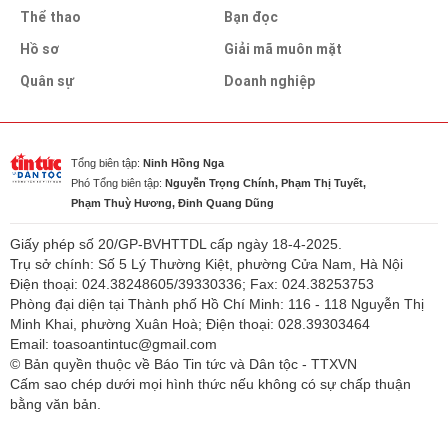
Thể thao
Bạn đọc
Hồ sơ
Giải mã muôn mặt
Quân sự
Doanh nghiệp
Tổng biên tập:
Ninh Hồng Nga
Phó Tổng biên tập:
Nguyễn Trọng Chính, Phạm Thị Tuyết,
Phạm Thuỳ Hương, Đinh Quang Dũng
Giấy phép số 20/GP-BVHTTDL cấp ngày 18-4-2025.
Trụ sở chính: Số 5 Lý Thường Kiệt, phường Cửa Nam, Hà Nội
Điện thoại: 024.38248605/39330336; Fax: 024.38253753
Phòng đại diện tại Thành phố Hồ Chí Minh: 116 - 118 Nguyễn Thị
Minh Khai, phường Xuân Hoà; Điện thoại: 028.39303464
Email: toasoantintuc@gmail.com
© Bản quyền thuộc về Báo Tin tức và Dân tộc - TTXVN
Cấm sao chép dưới mọi hình thức nếu không có sự chấp thuận
bằng văn bản.