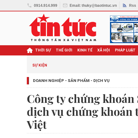
0914.914.999
Email: thuky@baotintuc.vn
Rss
THỜI SỰ
THẾ GIỚI
KINH TẾ
XÃ HỘI
PHÁP LUẬT
ghị quyết Đại hội XIV
SỰ KIỆN
DOANH NGHIỆP - SẢN PHẨM - DỊCH VỤ
Công ty chứng khoán 
dịch vụ chứng khoán 
Việt