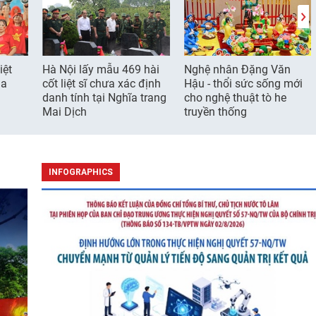
iệt
Hà Nội lấy mẫu 469 hài
Nghệ nhân Đặng Văn
ia
cốt liệt sĩ chưa xác định
Hậu - thổi sức sống mới
danh tính tại Nghĩa trang
cho nghệ thuật tò he
Mai Dịch
truyền thống
INFOGRAPHICS