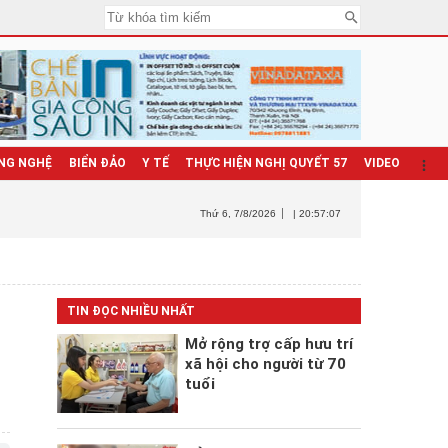
NG NGHỆ
BIỂN ĐẢO
Y TẾ
THỰC HIỆN NGHỊ QUYẾT 57
VIDEO
Thứ 6
, 7/8/2026
| 20:57:09
TIN ĐỌC NHIỀU NHẤT
Mở rộng trợ cấp hưu trí
xã hội cho người từ 70
tuổi