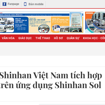
Fanpage
Bản mobile
VĂN HÓA
GIÁO DỤC
THỂ THAO
HỒ SƠ
QUÂN SỰ
KHOA HỌC - CÔ
Shinhan Việt Nam tích hợp
trên ứng dụng Shinhan Sol