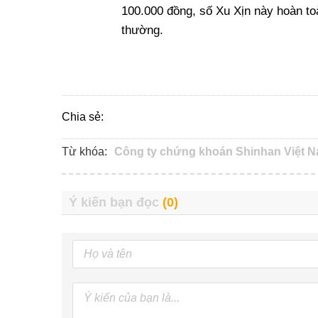
100.000 đồng, số Xu Xịn này hoàn to
thường.
Chia sẻ:
Từ khóa:
Công ty chứng khoán Shinhan Việt N