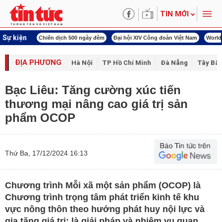
TIN MỚI
Sự kiện
00 ngày đêm
Đại hội XIV Công đoàn Việt Nam
World Cup 2026
Kỳ họp thứ nhấ
ĐỊA PHƯƠNG
Hà Nội
TP Hồ Chí Minh
Đà Nẵng
Tây Bắc
Bạc Liêu: Tăng cường xúc tiến
thương mại nâng cao giá trị sản
phẩm OCOP
Thứ Ba, 17/12/2024 16:13
Chương trình Mỗi xã một sản phẩm (OCOP) là
Chương trình trọng tâm phát triển kinh tế khu
vực nông thôn theo hướng phát huy nội lực và
gia tăng giá trị; là giải pháp và nhiệm vụ quan