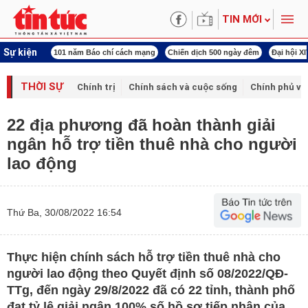
TIN MỚI
Sự kiện
ng tên Bác
101 năm Báo chí cách mạng
Chiến dịch 500 ngày đêm
Đại hội X
THỜI SỰ
Chính trị
Chính sách và cuộc sống
Chính phủ vớ
22 địa phương đã hoàn thành giải
ngân hỗ trợ tiền thuê nhà cho người
lao động
Thứ Ba, 30/08/2022 16:54
Thực hiện chính sách hỗ trợ tiền thuê nhà cho
người lao động theo Quyết định số 08/2022/QĐ-
TTg, đến ngày 29/8/2022 đã có 22 tỉnh, thành phố
đạt tỷ lệ giải ngân 100% số hồ sơ tiếp nhận của