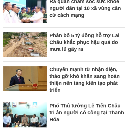
Ra quân chăm sóc sức khỏe
người dân tại 10 xã vùng căn
cứ cách mạng
Phân bổ 5 tỷ đồng hỗ trợ Lai
Châu khắc phục hậu quả do
mưa lũ gây ra
Chuyển mạnh từ nhận diện,
tháo gỡ khó khăn sang hoàn
thiện nền tảng kiến tạo phát
triển
Phó Thủ tướng Lê Tiến Châu
tri ân người có công tại Thanh
Hóa