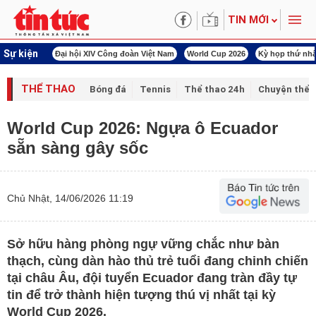
TIN MỚI
Sự kiện
00 ngày đêm
Đại hội XIV Công đoàn Việt Nam
World Cup 2026
Kỳ họp thứ nhấ
THỂ THAO
Bóng đá
Tennis
Thể thao 24h
Chuyện thể 
World Cup 2026: Ngựa ô Ecuador
sẵn sàng gây sốc
Chủ Nhật, 14/06/2026 11:19
Sở hữu hàng phòng ngự vững chắc như bàn
thạch, cùng dàn hào thủ trẻ tuổi đang chinh chiến
tại châu Âu, đội tuyển Ecuador đang tràn đầy tự
tin để trở thành hiện tượng thú vị nhất tại kỳ
World Cup 2026.