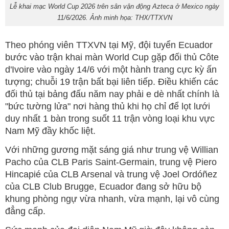
Lễ khai mạc World Cup 2026 trên sân vận động Azteca ở Mexico ngày
11/6/2026. Ảnh minh họa: THX/TTXVN
Theo phóng viên TTXVN tại Mỹ, đội tuyển Ecuador
bước vào trận khai màn World Cup gặp đối thủ Côte
d'Ivoire vào ngày 14/6 với một hành trang cực kỳ ấn
tượng; chuỗi 19 trận bất bại liên tiếp. Điều khiến các
đối thủ tại bảng đấu năm nay phải e dè nhất chính là
"bức tường lửa" nơi hàng thủ khi họ chỉ để lọt lưới
duy nhất 1 bàn trong suốt 11 trận vòng loại khu vực
Nam Mỹ đầy khốc liệt.
Với những gương mặt sáng giá như trung vệ Willian
Pacho của CLB Paris Saint-Germain, trung vệ Piero
Hincapié của CLB Arsenal và trung vệ Joel Ordóñez
của CLB Club Brugge, Ecuador đang sở hữu bộ
khung phòng ngự vừa nhanh, vừa mạnh, lại vô cùng
đẳng cấp.