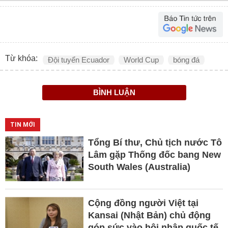
Từ khóa:
Đội tuyển Ecuador
World Cup
bóng đá
BÌNH LUẬN
TIN MỚI
Tổng Bí thư, Chủ tịch nước Tô
Lâm gặp Thống đốc bang New
South Wales (Australia)
Cộng đồng người Việt tại
Kansai (Nhật Bản) chủ động
góp sức vào hội nhập quốc tế