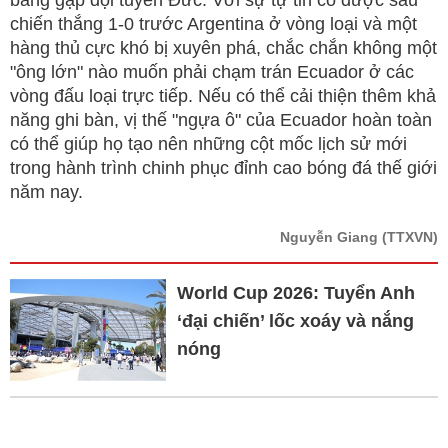
bảng gặp đội tuyển Đức. Với sự tự tin có được sau
chiến thắng 1-0 trước Argentina ở vòng loại và một
hàng thủ cực khó bị xuyên phá, chắc chắn không một
"ông lớn" nào muốn phải chạm trán Ecuador ở các
vòng đấu loại trực tiếp. Nếu có thể cải thiện thêm khả
năng ghi bàn, vị thế "ngựa ô" của Ecuador hoàn toàn
có thể giúp họ tạo nên những cột mốc lịch sử mới
trong hành trình chinh phục đỉnh cao bóng đá thế giới
năm nay.
Nguyễn Giang
(TTXVN)
World Cup 2026: Tuyển Anh
‘đại chiến’ lốc xoáy và nắng
nóng