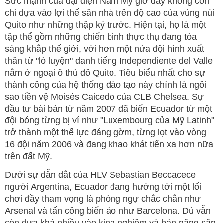
Sức mạnh của đại diện Nam Mỹ giờ đây không còn
chỉ dựa vào lợi thế sân nhà trên độ cao của vùng núi
Quito như những thập kỷ trước. Hiện tại, họ là một
tập thể gồm những chiến binh thực thụ đang tỏa
sáng khắp thế giới, với hơn một nửa đội hình xuất
thân từ "lò luyện" danh tiếng Independiente del Valle
nằm ở ngoại ô thủ đô Quito. Tiêu biểu nhất cho sự
thành công của hệ thống đào tạo này chính là ngôi
sao tiền vệ Moisés Caicedo của CLB Chelsea. Sự
đầu tư bài bản từ năm 2007 đã biến Ecuador từ một
đội bóng từng bị ví như "Luxembourg của Mỹ Latinh"
trở thành một thế lực đáng gờm, từng lọt vào vòng
16 đội năm 2006 và đang khao khát tiến xa hơn nữa
trên đất Mỹ.
Dưới sự dẫn dắt của HLV Sebastian Beccacece
người Argentina, Ecuador đang hướng tới một lối
chơi đầy tham vọng là phòng ngự chắc chắn như
Arsenal và tấn công biến ảo như Barcelona. Dù vẫn
còn dựa khá nhiều vào kinh nghiệm và bản năng săn