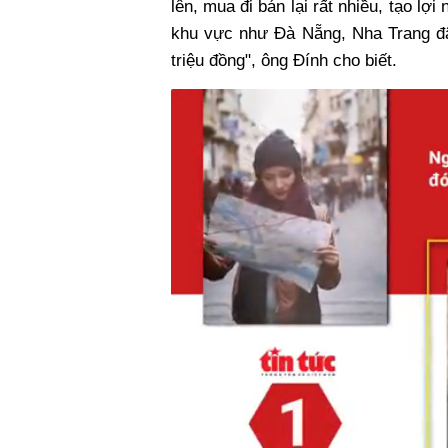
lên, mua đi bán lại rất nhiều, tạo lợ
khu vực như Đà Nẵng, Nha Trang đã 
triệu đồng", ông Đính cho biết.