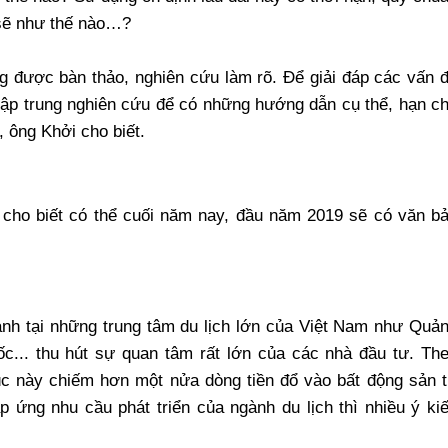
 sẽ như thế nào…?
g được bàn thảo, nghiên cứu làm rõ. Để giải đáp các vấn 
ập trung nghiên cứu để có những hướng dẫn cụ thể, hạn c
, ông Khởi cho biết.
ho biết có thể cuối năm nay, đầu năm 2019 sẽ có văn b
ạnh tại những trung tâm du lịch lớn của Việt Nam như Quả
c... thu hút sự quan tâm rất lớn của các nhà đầu tư. Th
úc này chiếm hơn một nửa dòng tiền đổ vào bất động sản 
 ứng nhu cầu phát triển của ngành du lịch thì nhiều ý ki