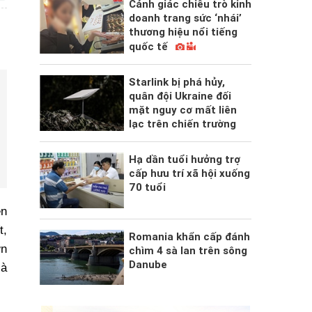
Cảnh giác chiêu trò kinh
doanh trang sức ‘nhái’
thương hiệu nổi tiếng
quốc tế
Starlink bị phá hủy,
quân đội Ukraine đối
mặt nguy cơ mất liên
lạc trên chiến trường
Hạ dần tuổi hưởng trợ
cấp hưu trí xã hội xuống
70 tuổi
ễn
t,
Romania khẩn cấp đánh
ớn
chìm 4 sà lan trên sông
Danube
là