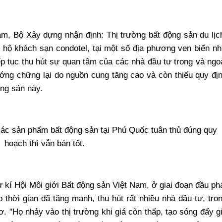
m, Bộ Xây dựng nhận định: Thị trường bất động sản du lịc
ăn hộ khách sạn condotel, tại một số địa phương ven biển n
 tục thu hút sự quan tâm của các nhà đầu tư trong và ngo
ớng chững lại do nguồn cung tăng cao và còn thiếu quy đị
ộng sản này.
ác sản phẩm bất động sản tại Phú Quốc tuân thủ đúng quy
hoạch thì vẫn bán tốt.
kí Hội Môi giới Bất động sản Việt Nam, ở giai đoạn đầu ph
o thời gian đã tăng mạnh, thu hút rất nhiều nhà đầu tư, tro
. "Họ nhảy vào thị trường khi giá còn thấp, tạo sóng đẩy g