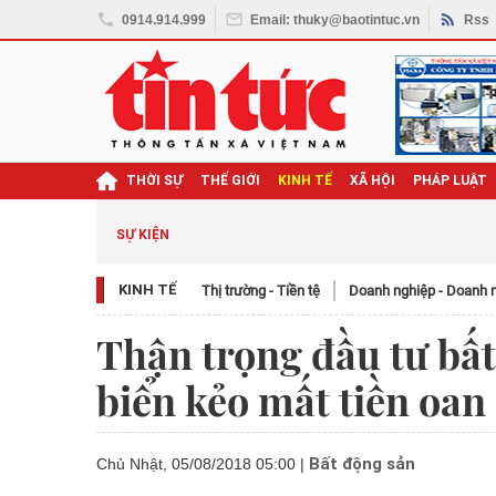
0914.914.999
Email: thuky@baotintuc.vn
Rss
THỜI SỰ
THẾ GIỚI
KINH TẾ
XÃ HỘI
PHÁP LUẬT
SỰ KIỆN
KINH TẾ
Thị trường - Tiền tệ
Doanh nghiệp - Doanh 
Thận trọng đầu tư bấ
biển kẻo mất tiền oan
Bất động sản
Chủ Nhật, 05/08/2018 05:00
|