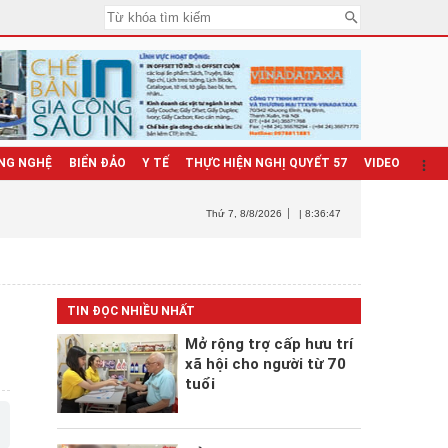
NG NGHỆ
BIỂN ĐẢO
Y TẾ
THỰC HIỆN NGHỊ QUYẾT 57
VIDEO
Thứ 7
, 8/8/2026
| 8:36:48
TIN ĐỌC NHIỀU NHẤT
Mở rộng trợ cấp hưu trí
xã hội cho người từ 70
tuổi