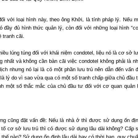
ối với loại hình này, theo ông Khởi, là tính pháp lý. Nếu 
ó đầy đủ hình thức quản lý, còn đối với những loại hình “c
 tranh cãi.
iều lúng túng đối với khái niệm condotel, liệu nó là cơ sở l
ng nhất và không cần bàn cãi việc condotel không phải là n
 lịch nhưng nó lại là có một phần lưu trú nên dẫn đến vấn 
là lý do vì sao vừa qua có một số tranh chấp giữa chủ đầu 
nh một số thắc mắc của chủ đầu tư đối với cơ quan quản 
ng cũng đặt vấn đề: Nếu là nhà ở thì được sử dụng ổn đị
u tố cơ sở lưu trú thì có được sử dụng lâu dài không? Cấp 
ư thế nào? Sử dụng ổn định lâu dài hay có thời hạn, quy chu