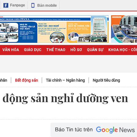
Fanpage
Bản mobile
VĂN HÓA
GIÁO DỤC
THỂ THAO
HỒ SƠ
QUÂN SỰ
KHOA HỌC - CÔ
nhân
Bất động sản
Tài chính – Ngân hàng
Người tiêu dùng
t động sản nghỉ dưỡng ven