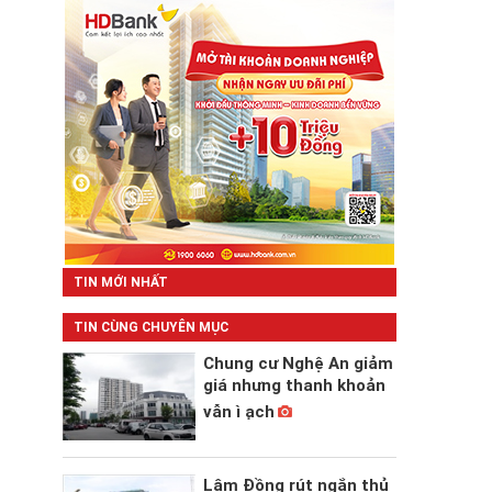
TIN MỚI NHẤT
TIN CÙNG CHUYÊN MỤC
Chung cư Nghệ An giảm
giá nhưng thanh khoản
vẫn ì ạch
Lâm Đồng rút ngắn thủ