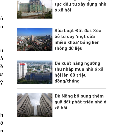
tục đầu tư xây dựng nhà
ở xã hội
mô
on
Sửa Luật Đất đai: Xóa
bỏ tư duy 'một cửa
nhiều khóa' bằng liên
thông dữ liệu
ưu
hà
Đề xuất nâng ngưỡng
đề
thu nhập mua nhà ở xã
tư
hội lên 60 triệu
đồng/tháng
lý
Đà Nẵng bổ sung thêm
quỹ đất phát triển nhà ở
xã hội
nh
sổ
ẩn