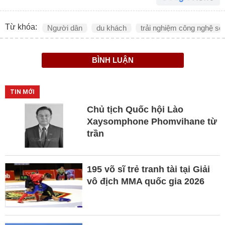
Từ khóa:
Người dân
du khách
trải nghiệm công nghệ số
BÌNH LUẬN
TIN MỚI
Chủ tịch Quốc hội Lào
Xaysomphone Phomvihane từ
trần
195 võ sĩ trẻ tranh tài tại Giải
vô địch MMA quốc gia 2026