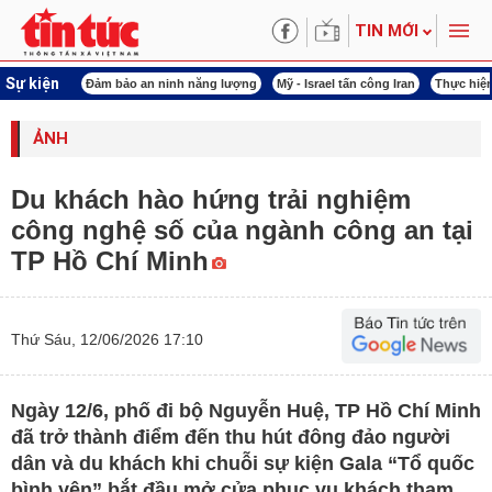
TIN MỚI
Sự kiện
 năng lượng
Mỹ - Israel tấn công Iran
Thực hiện Nghị quyết 80
Thực hiện Ngh
ẢNH
Du khách hào hứng trải nghiệm
công nghệ số của ngành công an tại
TP Hồ Chí Minh
Thứ Sáu, 12/06/2026 17:10
Ngày 12/6, phố đi bộ Nguyễn Huệ, TP Hồ Chí Minh
đã trở thành điểm đến thu hút đông đảo người
dân và du khách khi chuỗi sự kiện Gala “Tổ quốc
bình yên” bắt đầu mở cửa phục vụ khách tham