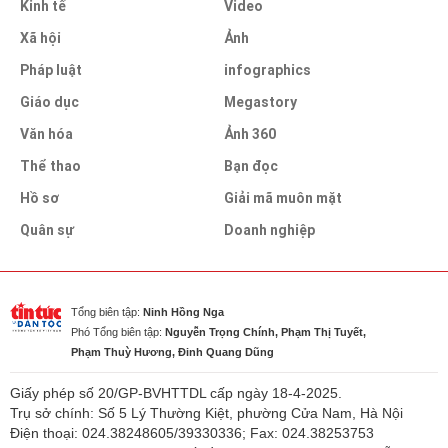
Kinh tế
Video
Xã hội
Ảnh
Pháp luật
infographics
Giáo dục
Megastory
Văn hóa
Ảnh 360
Thể thao
Bạn đọc
Hồ sơ
Giải mã muôn mặt
Quân sự
Doanh nghiệp
Tổng biên tập:
Ninh Hồng Nga
Phó Tổng biên tập:
Nguyễn Trọng Chính, Phạm Thị Tuyết,
Phạm Thuỳ Hương, Đinh Quang Dũng
Giấy phép số 20/GP-BVHTTDL cấp ngày 18-4-2025.
Trụ sở chính: Số 5 Lý Thường Kiệt, phường Cửa Nam, Hà Nội
Điện thoại: 024.38248605/39330336; Fax: 024.38253753