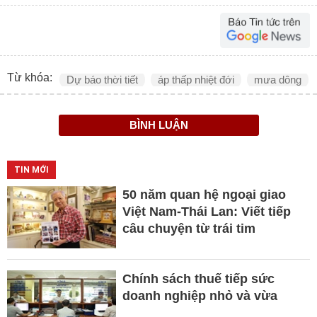
Từ khóa:
Dự báo thời tiết
áp thấp nhiệt đới
mưa dông
BÌNH LUẬN
TIN MỚI
50 năm quan hệ ngoại giao
Việt Nam-Thái Lan: Viết tiếp
câu chuyện từ trái tim
Chính sách thuế tiếp sức
doanh nghiệp nhỏ và vừa