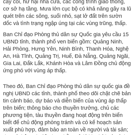
cây cối, hư hại nhà cửa, các công trình giao thông,
cơ sở hạ tầng. Mưa lớn cục bộ có khả năng gây ra lũ
quét trên các sông, suối nhỏ, sạt lở đất trên sườn
dốc và tình trạng ngập úng tại các vùng trũng, thấp.
Ban Chỉ đạo Phòng thủ dân sự Quốc gia yêu cầu 15
UBND tỉnh, thành phố ven biển gồm: Quảng Ninh,
Hải Phòng, Hưng Yên, Ninh Bình, Thanh Hóa, Nghệ
An, Hà Tĩnh, Quảng Trị, Huế, Đà Nẵng, Quảng Ngãi,
Gia Lai, Đắk Lắk, Khánh Hòa và Lâm Đồng chủ động
ứng phó với vùng áp thấp.
Theo đó, Ban Chỉ đạo Phòng thủ dân sự quốc gia đề
nghị UBND các tỉnh, thành phố theo dõi chặt chẽ bản
tin cảnh báo, dự báo và diễn biến của vùng áp thấp
trên biển; thông báo cho thuyền trưởng, chủ các
phương tiện, tàu thuyền đang hoạt động trên biển
biết để chủ động phòng tránh và có kế hoạch sản
xuất phù hợp, đảm bảo an toàn về người và tài sản;