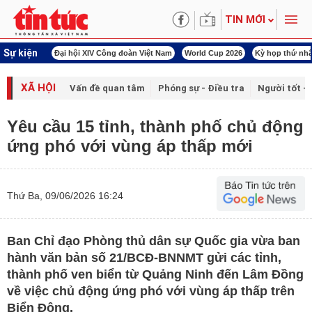
TIN MỚI
Sự kiện
00 ngày đêm
Đại hội XIV Công đoàn Việt Nam
World Cup 2026
Kỳ họp thứ nhấ
XÃ HỘI
Vấn đề quan tâm
Phóng sự - Điều tra
Người tốt - 
Yêu cầu 15 tỉnh, thành phố chủ động
ứng phó với vùng áp thấp mới
Thứ Ba, 09/06/2026 16:24
Ban Chỉ đạo Phòng thủ dân sự Quốc gia vừa ban
hành văn bản số 21/BCĐ-BNNMT gửi các tỉnh,
thành phố ven biển từ Quảng Ninh đến Lâm Đồng
về việc chủ động ứng phó với vùng áp thấp trên
Biển Đông.