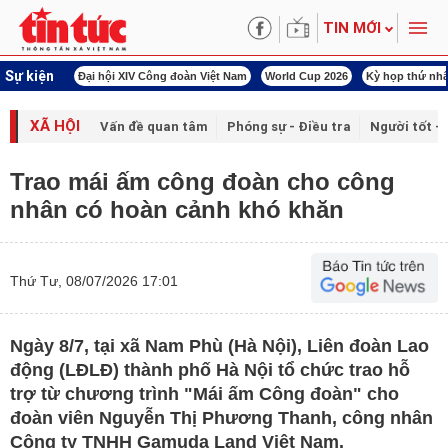
TIN MỚI
Sự kiện
00 ngày đêm
Đại hội XIV Công đoàn Việt Nam
World Cup 2026
Kỳ họp thứ nhấ
XÃ HỘI
Vấn đề quan tâm
Phóng sự - Điều tra
Người tốt - 
Trao mái ấm công đoàn cho công
nhân có hoàn cảnh khó khăn
Thứ Tư, 08/07/2026 17:01
Ngày 8/7, tại xã Nam Phù (Hà Nội), Liên đoàn Lao
động (LĐLĐ) thành phố Hà Nội tổ chức trao hỗ
trợ từ chương trình "Mái ấm Công đoàn" cho
đoàn viên Nguyễn Thị Phương Thanh, công nhân
Công ty TNHH Gamuda Land Việt Nam.