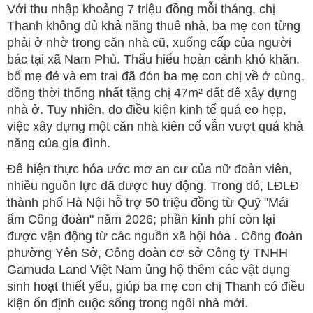
Với thu nhập khoảng 7 triệu đồng mỗi tháng, chị
Thanh không đủ khả năng thuê nhà, ba mẹ con từng
phải ở nhờ trong căn nhà cũ, xuống cấp của người
bác tại xã Nam Phù. Thấu hiểu hoàn cảnh khó khăn,
bố mẹ đẻ và em trai đã đón ba mẹ con chị về ở cùng,
đồng thời thống nhất tặng chị 47m² đất để xây dựng
nhà ở. Tuy nhiên, do điều kiện kinh tế quá eo hẹp,
việc xây dựng một căn nhà kiên cố vẫn vượt quá khả
năng của gia đình.
Để hiện thực hóa ước mơ an cư của nữ đoàn viên,
nhiều nguồn lực đã được huy động. Trong đó, LĐLĐ
thành phố Hà Nội hỗ trợ 50 triệu đồng từ Quỹ "Mái
ấm Công đoàn" năm 2026; phần kinh phí còn lại
được vận động từ các nguồn xã hội hóa . Công đoàn
phường Yên Sở, Công đoàn cơ sở Công ty TNHH
Gamuda Land Việt Nam ủng hộ thêm các vật dụng
sinh hoạt thiết yếu, giúp ba mẹ con chị Thanh có điều
kiện ổn định cuộc sống trong ngôi nhà mới.