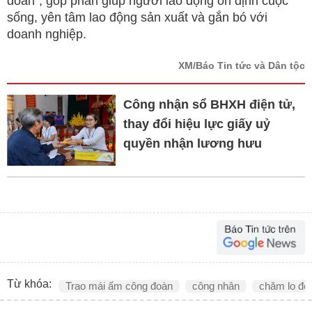
đoàn", góp phần giúp người lao động ổn định cuộc
sống, yên tâm lao động sản xuất và gắn bó với
doanh nghiệp.
XM/Báo Tin tức và Dân tộc
Công nhận sổ BHXH điện tử,
thay đổi hiệu lực giấy uỷ
quyền nhận lương hưu
Từ khóa:
Trao mái ấm công đoàn
công nhân
chăm lo đờ