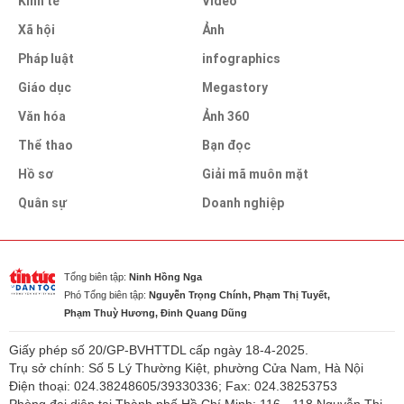
Kinh tế
Video
Xã hội
Ảnh
Pháp luật
infographics
Giáo dục
Megastory
Văn hóa
Ảnh 360
Thể thao
Bạn đọc
Hồ sơ
Giải mã muôn mặt
Quân sự
Doanh nghiệp
Tổng biên tập:
Ninh Hồng Nga
Phó Tổng biên tập:
Nguyễn Trọng Chính, Phạm Thị Tuyết,
Phạm Thuỳ Hương, Đinh Quang Dũng
Giấy phép số 20/GP-BVHTTDL cấp ngày 18-4-2025.
Trụ sở chính: Số 5 Lý Thường Kiệt, phường Cửa Nam, Hà Nội
Điện thoại: 024.38248605/39330336; Fax: 024.38253753
Phòng đại diện tại Thành phố Hồ Chí Minh: 116 - 118 Nguyễn Thị