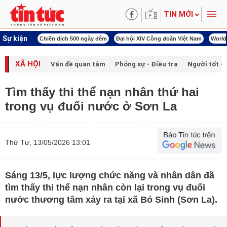
TIN MỚI
Sự kiện
í cách mạng
Chiến dịch 500 ngày đêm
Đại hội XIV Công đoàn Việt Nam
World
XÃ HỘI
Vấn đề quan tâm
Phóng sự - Điều tra
Người tốt - 
Tìm thấy thi thể nạn nhân thứ hai
trong vụ đuối nước ở Sơn La
Thứ Tư, 13/05/2026 13:01
Sáng 13/5, lực lượng chức năng và nhân dân đã
tìm thấy thi thể nạn nhân còn lại trong vụ đuối
nước thương tâm xảy ra tại xã Bó Sinh (Sơn La).