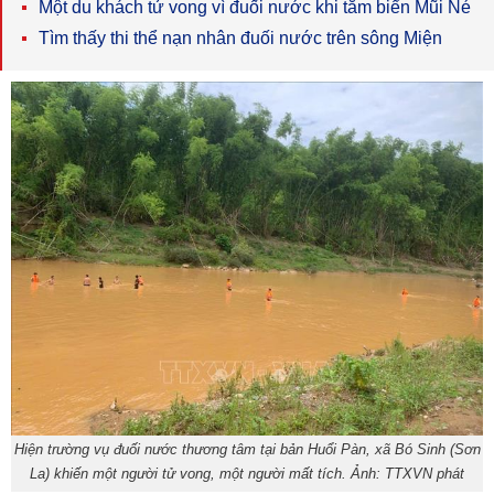
Một du khách tử vong vì đuối nước khi tắm biển Mũi Né
Tìm thấy thi thể nạn nhân đuối nước trên sông Miện
Hiện trường vụ đuối nước thương tâm tại bản Huổi Pàn, xã Bó Sinh (Sơn
La) khiến một người tử vong, một người mất tích. Ảnh: TTXVN phát