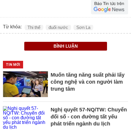
Từ khóa:
Thi thể
đuối nước
Sơn La
BÌNH LUẬN
TIN MỚI
Muốn tăng năng suất phải lấy
công nghệ và con người làm
trung tâm
Nghị quyết 57-NQ/TW: Chuyển
đổi số - con đường tất yếu
phát triển ngành du lịch