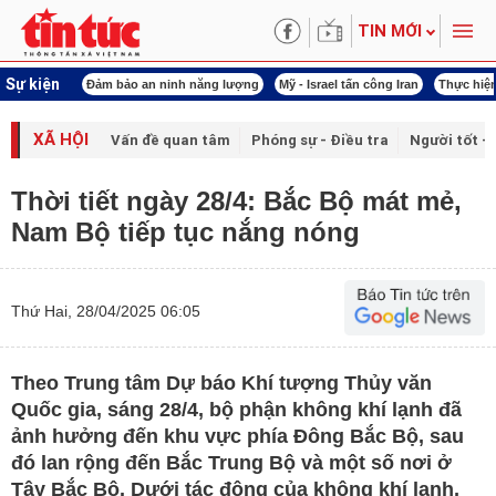
TIN MỚI
Sự kiện
ội khóa XVI
Đảm bảo an ninh năng lượng
Mỹ - Israel tấn công Iran
Thực hiện
XÃ HỘI
Vấn đề quan tâm
Phóng sự - Điều tra
Người tốt - 
Thời tiết ngày 28/4: Bắc Bộ mát mẻ,
Nam Bộ tiếp tục nắng nóng
Thứ Hai, 28/04/2025 06:05
Theo Trung tâm Dự báo Khí tượng Thủy văn
Quốc gia, sáng 28/4, bộ phận không khí lạnh đã
ảnh hưởng đến khu vực phía Đông Bắc Bộ, sau
đó lan rộng đến Bắc Trung Bộ và một số nơi ở
Tây Bắc Bộ. Dưới tác động của không khí lạnh,