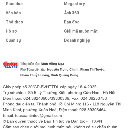
Giáo dục
Megastory
Văn hóa
Ảnh 360
Thể thao
Bạn đọc
Hồ sơ
Giải mã muôn mặt
Quân sự
Doanh nghiệp
Tổng biên tập:
Ninh Hồng Nga
Phó Tổng biên tập:
Nguyễn Trọng Chính, Phạm Thị Tuyết,
Phạm Thuỳ Hương, Đinh Quang Dũng
Giấy phép số 20/GP-BVHTTDL cấp ngày 18-4-2025.
Trụ sở chính: Số 5 Lý Thường Kiệt, phường Cửa Nam, Hà Nội
Điện thoại: 024.38248605/39330336; Fax: 024.38253753
Phòng đại diện tại Thành phố Hồ Chí Minh: 116 - 118 Nguyễn Thị
Minh Khai, phường Xuân Hoà; Điện thoại: 028.39303464
Email: toasoantintuc@gmail.com
© Bản quyền thuộc về Báo Tin tức và Dân tộc - TTXVN
Cấm sao chép dưới mọi hình thức nếu không có sự chấp thuận