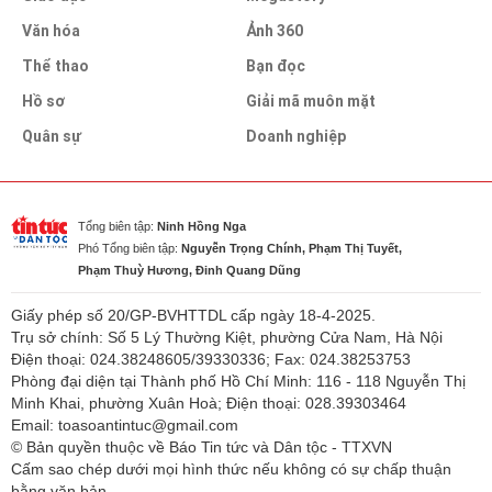
Văn hóa
Ảnh 360
Thể thao
Bạn đọc
Hồ sơ
Giải mã muôn mặt
Quân sự
Doanh nghiệp
Tổng biên tập:
Ninh Hồng Nga
Phó Tổng biên tập:
Nguyễn Trọng Chính, Phạm Thị Tuyết,
Phạm Thuỳ Hương, Đinh Quang Dũng
Giấy phép số 20/GP-BVHTTDL cấp ngày 18-4-2025.
Trụ sở chính: Số 5 Lý Thường Kiệt, phường Cửa Nam, Hà Nội
Điện thoại: 024.38248605/39330336; Fax: 024.38253753
Phòng đại diện tại Thành phố Hồ Chí Minh: 116 - 118 Nguyễn Thị
Minh Khai, phường Xuân Hoà; Điện thoại: 028.39303464
Email: toasoantintuc@gmail.com
© Bản quyền thuộc về Báo Tin tức và Dân tộc - TTXVN
Cấm sao chép dưới mọi hình thức nếu không có sự chấp thuận
bằng văn bản.