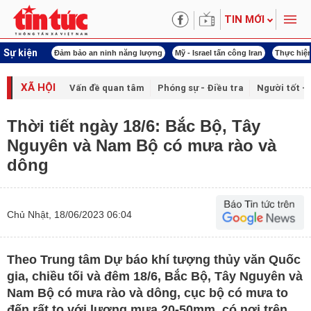
TIN MỚI
Sự kiện
 năng lượng
Mỹ - Israel tấn công Iran
Thực hiện Nghị quyết 80
Thực hiện Ngh
XÃ HỘI
Vấn đề quan tâm
Phóng sự - Điều tra
Người tốt - 
Thời tiết ngày 18/6: Bắc Bộ, Tây
Nguyên và Nam Bộ có mưa rào và
dông
Chủ Nhật, 18/06/2023 06:04
Theo Trung tâm Dự báo khí tượng thủy văn Quốc
gia, chiều tối và đêm 18/6, Bắc Bộ, Tây Nguyên và
Nam Bộ có mưa rào và dông, cục bộ có mưa to
đến rất to với lượng mưa 20-50mm, có nơi trên