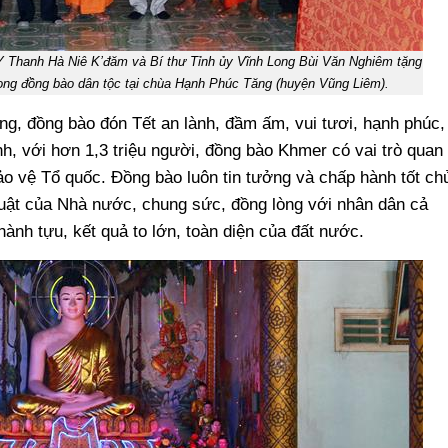
 Y Thanh Hà Niê K’đăm và Bí thư Tỉnh ủy Vĩnh Long Bùi Văn Nghiêm tặng
trong đồng bào dân tộc tại chùa Hạnh Phúc Tăng (huyện Vũng Liêm).
ng, đồng bào đón Tết an lành, đầm ấm, vui tươi, hạnh phúc,
 với hơn 1,3 triệu người, đồng bào Khmer có vai trò quan
ảo vệ Tổ quốc. Đồng bào luôn tin tưởng và chấp hành tốt ch
uật của Nhà nước, chung sức, đồng lòng với nhân dân cả
ành tựu, kết quả to lớn, toàn diện của đất nước.