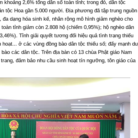
m khoảng 2,6% tổng dân số toàn tỉnh; trong đó, dân tộc
n tộc Hoa gần 5.000 người. Địa phương đã tập trung nguồn
ất, đa dạng hóa sinh kế, nhân rộng mô hình giảm nghèo cho
 toàn tỉnh giảm còn 2.808 hộ (chiếm 0,95%); hộ nghèo dân
,46%). Tỉnh giải quyết tương đối hiệu quả tình trạng thiếu
h hoạt... ở các vùng đồng bào dân tộc thiểu số; đẩy mạnh du
g bào các dân tộc. Trên địa bàn có 13 chùa Phật giáo Nam
trang, đảm bảo nhu cầu sinh hoạt tín ngưỡng, tôn giáo của