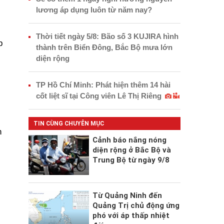
lương áp dụng luôn từ năm nay?
Thời tiết ngày 5/8: Bão số 3 KUJIRA hình
p
thành trên Biển Đông, Bắc Bộ mưa lớn
diện rộng
TP Hồ Chí Minh: Phát hiện thêm 14 hài
cốt liệt sĩ tại Công viên Lê Thị Riêng
TIN CÙNG CHUYÊN MỤC
n
Cảnh báo nắng nóng
diện rộng ở Bắc Bộ và
Trung Bộ từ ngày 9/8
Từ Quảng Ninh đến
Quảng Trị chủ động ứng
phó với áp thấp nhiệt