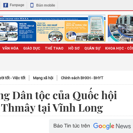
Fanpage
Bản mobile
VĂN HÓA
GIÁO DỤC
THỂ THAO
HỒ SƠ
QUÂN SỰ
KHOA HỌC - CÔ
̀i tốt - Việc tốt
Mạng xã hội
Chính sách BHXH - BHYT
ng Dân tộc của Quốc hội
 Thmây tại Vĩnh Long