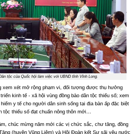
Dân tộc của Quốc hội làm việc với UBND tĩnh Vĩnh Long.
ng xem xét mở rộng phạm vi, đối tượng được thụ hưởng
triển kinh tế - xã hội vùng đồng bào dân tộc thiểu số; xem
 hiểm y tế cho người dân sinh sống tại địa bàn ấp đặc biệt
n tộc thiểu số đạt chuẩn nông thôn mới…
ăm, chúc mừng năm mới các vị chức sắc, chư tăng, đồng
Tăng (huyện Vũng Liêm) và Hội Đoàn kết Sư sãi yêu nước