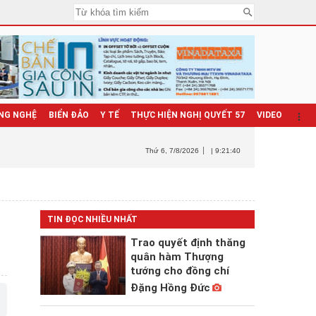
NG NGHỆ
BIỂN ĐẢO
Y TẾ
THỰC HIỆN NGHỊ QUYẾT 57
VIDEO
Thứ 6
, 7/8/2026
| 9:21:41
TIN ĐỌC NHIỀU NHẤT
Trao quyết định thăng
quân hàm Thượng
tướng cho đồng chí
Đặng Hồng Đức