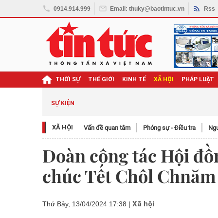
0914.914.999
Email: thuky@baotintuc.vn
Rss
THỜI SỰ
THẾ GIỚI
KINH TẾ
XÃ HỘI
PHÁP LUẬT
SỰ KIỆN
XÃ HỘI
Vấn đề quan tâm
Phóng sự - Điều tra
Ngươ
Đoàn công tác Hội đồ
chúc Tết Chôl Chnăm
Xã hội
Thứ Bảy, 13/04/2024 17:38
|