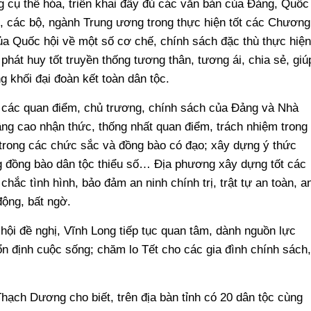
ng cụ thể hóa, triển khai đầy đủ các văn bản của Đảng, Quốc
, các bộ, ngành Trung ương trong thực hiện tốt các Chương
của Quốc hội về một số cơ chế, chính sách đặc thù thực hiện
phát huy tốt truyền thống tương thân, tương ái, chia sẻ, giú
 khối đại đoàn kết toàn dân tộc.
ến các quan điểm, chủ trương, chính sách của Đảng và Nhà
ng cao nhận thức, thống nhất quan điểm, trách nhiệm trong
à trong các chức sắc và đồng bào có đạo; xây dựng ý thức
ng đồng bào dân tộc thiểu số… Địa phương xây dựng tốt các
ắc tình hình, bảo đảm an ninh chính trị, trật tự an toàn, a
động, bất ngờ.
hội đề nghị, Vĩnh Long tiếp tục quan tâm, dành nguồn lực
ổn định cuộc sống; chăm lo Tết cho các gia đình chính sách,
hạch Dương cho biết, trên địa bàn tỉnh có 20 dân tộc cùng