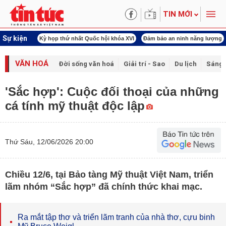
TIN MỚI
Sự kiện
ld Cup 2026
Kỳ họp thứ nhất Quốc hội khóa XVI
Đảm bảo an ninh năng lượng
VĂN HOÁ
Đời sống văn hoá
Giải trí - Sao
Du lịch
Sáng 
'Sắc hợp': Cuộc đối thoại của những
cá tính mỹ thuật độc lập
Thứ Sáu, 12/06/2026 20:00
Chiều 12/6, tại Bảo tàng Mỹ thuật Việt Nam, triển
lãm nhóm “Sắc hợp” đã chính thức khai mạc.
Ra mắt tập thơ và triển lãm tranh của nhà thơ, cựu binh