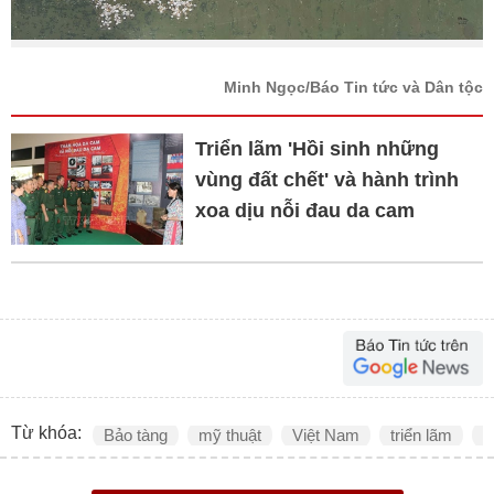
Minh Ngọc/Báo Tin tức và Dân tộc
Triển lãm 'Hồi sinh những
vùng đất chết' và hành trình
xoa dịu nỗi đau da cam
Từ khóa:
Bảo tàng
mỹ thuật
Việt Nam
triển lãm
S