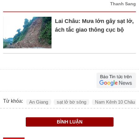
Thanh Sang
Lai Châu: Mưa lớn gây sạt lở,
ách tắc giao thông cục bộ
Từ khóa:
An Giang
sạt lở bờ sông
Nam Kênh 10 Châu 
BÌNH LUẬN