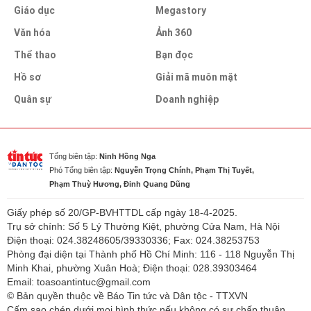
Giáo dục
Megastory
Văn hóa
Ảnh 360
Thể thao
Bạn đọc
Hồ sơ
Giải mã muôn mặt
Quân sự
Doanh nghiệp
Tổng biên tập:
Ninh Hồng Nga
Phó Tổng biên tập:
Nguyễn Trọng Chính, Phạm Thị Tuyết,
Phạm Thuỳ Hương, Đinh Quang Dũng
Giấy phép số 20/GP-BVHTTDL cấp ngày 18-4-2025.
Trụ sở chính: Số 5 Lý Thường Kiệt, phường Cửa Nam, Hà Nội
Điện thoại: 024.38248605/39330336; Fax: 024.38253753
Phòng đại diện tại Thành phố Hồ Chí Minh: 116 - 118 Nguyễn Thị
Minh Khai, phường Xuân Hoà; Điện thoại: 028.39303464
Email: toasoantintuc@gmail.com
© Bản quyền thuộc về Báo Tin tức và Dân tộc - TTXVN
Cấm sao chép dưới mọi hình thức nếu không có sự chấp thuận