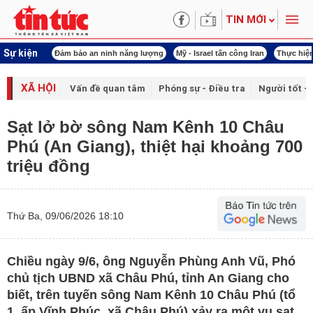
TIN MỚI
Sự kiện
ội khóa XVI
Đảm bảo an ninh năng lượng
Mỹ - Israel tấn công Iran
Thực hiện
XÃ HỘI
Vấn đề quan tâm
Phóng sự - Điều tra
Người tốt - 
Sạt lở bờ sông Nam Kênh 10 Châu
Phú (An Giang), thiệt hại khoảng 700
triệu đồng
Thứ Ba, 09/06/2026 18:10
Chiều ngày 9/6, ông Nguyễn Phùng Anh Vũ, Phó
chủ tịch UBND xã Châu Phú, tỉnh An Giang cho
biết, trên tuyến sông Nam Kênh 10 Châu Phú (tổ
1, ấp Vĩnh Phúc, xã Châu Phú) xảy ra một vụ sạt