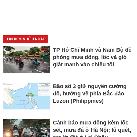
TIN XEM NHIỀU NHẤT
TP Hồ Chí Minh và Nam Bộ đề
phòng mưa dông, lốc và gió
giật mạnh vào chiều tối
Bão số 3 giữ nguyên cường
độ, hướng về phía Bắc đảo
Luzon (Philippines)
Cảnh báo mưa dông kèm lốc
sét, mưa đá ở Hà Nội; lũ quét,