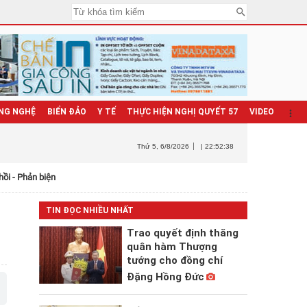
NG NGHỆ
BIỂN ĐẢO
Y TẾ
THỰC HIỆN NGHỊ QUYẾT 57
VIDEO
Thứ 5
, 6/8/2026
| 22:52:39
hồi - Phản biện
TIN ĐỌC NHIỀU NHẤT
Trao quyết định thăng
quân hàm Thượng
tướng cho đồng chí
Đặng Hồng Đức