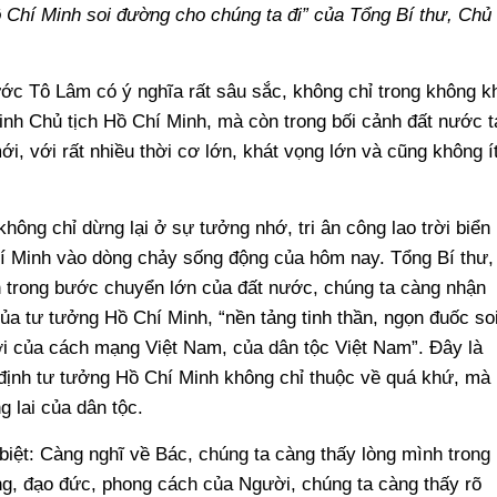
ồ Chí Minh soi đường cho chúng ta đi” của Tổng Bí thư, Chủ
ước Tô Lâm có ý nghĩa rất sâu sắc, không chỉ trong không k
inh Chủ tịch Hồ Chí Minh, mà còn trong bối cảnh đất nước t
i, với rất nhiều thời cơ lớn, khát vọng lớn và cũng không í
 không chỉ dừng lại ở sự tưởng nhớ, tri ân công lao trời biển
í Minh vào dòng chảy sống động của hôm nay. Tổng Bí thư,
trong bước chuyển lớn của đất nước, chúng ta càng nhận
của tư tưởng Hồ Chí Minh, “nền tảng tinh thần, ngọn đuốc so
i của cách mạng Việt Nam, của dân tộc Việt Nam”. Đây là
 định tư tưởng Hồ Chí Minh không chỉ thuộc về quá khứ, mà
g lai của dân tộc.
 biệt: Càng nghĩ về Bác, chúng ta càng thấy lòng mình trong
g, đạo đức, phong cách của Người, chúng ta càng thấy rõ