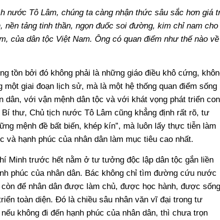
ch nước Tô Lâm, chúng ta càng nhận thức sâu sắc hơn giá tr
, nền tảng tinh thần, ngọn đuốc soi đường, kim chỉ nam cho
am, của dân tộc Việt Nam. Ông có quan điểm như thế nào về
ờng tồn bởi đó không phải là những giáo điều khô cứng, khôn
g một giai đoạn lịch sử, mà là một hệ thống quan điểm sống
ân dân, với vận mệnh dân tộc và với khát vọng phát triển con
 Bí thư, Chủ tịch nước Tô Lâm cũng khẳng định rất rõ, tư
ững mệnh đề bất biến, khép kín”, mà luôn lấy thực tiễn làm
tộc và hạnh phúc của nhân dân làm mục tiêu cao nhất.
hí Minh trước hết nằm ở tư tưởng độc lập dân tộc gắn liền
hạnh phúc của nhân dân. Bác không chỉ tìm đường cứu nước
mà còn để nhân dân được làm chủ, được học hành, được sốn
iển toàn diện. Đó là chiều sâu nhân văn vĩ đại trong tư
 nếu không đi đến hạnh phúc của nhân dân, thì chưa trọn