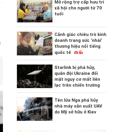
Mở rộng trợ cấp hưu trí
xã hội cho người từ 70
tuổi
Cảnh giác chiêu trò kinh
doanh trang sức ‘nhái’
c
thương hiệu nổi tiếng
quốc tế
Starlink bị phá hủy,
quân đội Ukraine đối
mặt nguy cơ mất liên
lạc trên chiến trường
Tên lửa Nga phá hủy
nhà máy sản xuất UAV
do Mỹ sở hữu ở Kiev