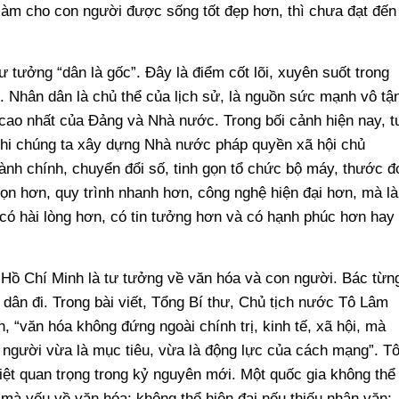
 làm cho con người được sống tốt đẹp hơn, thì chưa đạt đến
tư tưởng “dân là gốc”. Đây là điểm cốt lõi, xuyên suốt trong
. Nhân dân là chủ thể của lịch sử, là nguồn sức mạnh vô tậ
cao nhất của Đảng và Nhà nước. Trong bối cảnh hiện nay, t
Khi chúng ta xây dựng Nhà nước pháp quyền xã hội chủ
hành chính, chuyển đổi số, tinh gọn tổ chức bộ máy, thước đ
ọn hơn, quy trình nhanh hơn, công nghệ hiện đại hơn, mà là
có hài lòng hơn, có tin tưởng hơn và có hạnh phúc hơn hay
g Hồ Chí Minh là tư tưởng về văn hóa và con người. Bác từn
dân đi. Trong bài viết, Tổng Bí thư, Chủ tịch nước Tô Lâm
 “văn hóa không đứng ngoài chính trị, kinh tế, xã hội, mà
 người vừa là mục tiêu, vừa là động lực của cách mạng”. Tô
iệt quan trọng trong kỷ nguyên mới. Một quốc gia không thể
mà yếu về văn hóa; không thể hiện đại nếu thiếu nhân văn;