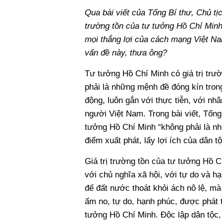
Qua bài viết của Tổng Bí thư, Chủ tị
trường tồn của tư tưởng Hồ Chí Minh
mọi thắng lợi của cách mạng Việt N
vấn đề này, thưa ông?
Tư tưởng Hồ Chí Minh có giá trị trư
phải là những mệnh đề đóng kín tron
động, luôn gắn với thực tiễn, với nh
người Việt Nam. Trong bài viết, Tổng
tưởng Hồ Chí Minh “không phải là nh
điểm xuất phát, lấy lợi ích của dân 
Giá trị trường tồn của tư tưởng Hồ C
với chủ nghĩa xã hội, với tự do và 
để đất nước thoát khỏi ách nô lệ, 
ấm no, tự do, hạnh phúc, được phát tr
tưởng Hồ Chí Minh. Độc lập dân tộc,