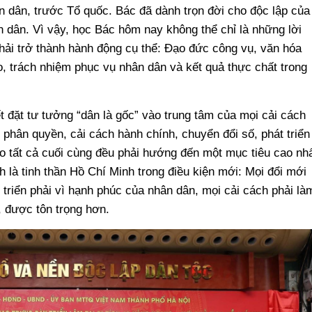
 dân, trước Tổ quốc. Bác đã dành trọn đời cho độc lập của
n dân. Vì vậy, học Bác hôm nay không thể chỉ là những lời
hải trở thành hành động cụ thể: Đạo đức công vụ, văn hóa
ạo, trách nhiệm phục vụ nhân dân và kết quả thực chất trong
ết đặt tư tưởng “dân là gốc” vào trung tâm của mọi cải cách
 phân quyền, cải cách hành chính, chuyển đổi số, phát triển
o tất cả cuối cùng đều phải hướng đến một mục tiêu cao nh
h là tinh thần Hồ Chí Minh trong điều kiện mới: Mọi đổi mới
 triển phải vì hạnh phúc của nhân dân, mọi cải cách phải là
, được tôn trọng hơn.