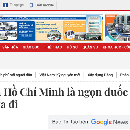
Fanpage
Bản mobile
VĂN HÓA
GIÁO DỤC
THỂ THAO
HỒ SƠ
QUÂN SỰ
KHOA HỌC - CÔ
h phủ với người dân
Việt Nam: Kỷ nguyên mới
Xây dựng Đảng
Phản 
h Hồ Chí Minh là ngọn đuốc
a đi