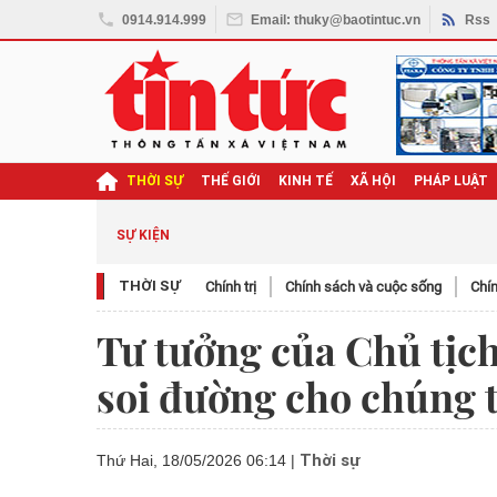
0914.914.999
Email: thuky@baotintuc.vn
Rss
THỜI SỰ
THẾ GIỚI
KINH TẾ
XÃ HỘI
PHÁP LUẬT
ghị quyết Đại hội XIV
SỰ KIỆN
THỜI SỰ
Chính trị
Chính sách và cuộc sống
Chín
Tư tưởng của Chủ tịc
soi đường cho chúng t
Thời sự
Thứ Hai, 18/05/2026 06:14
|