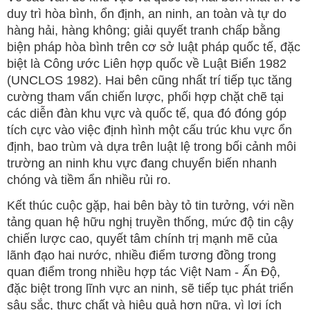
duy trì hòa bình, ổn định, an ninh, an toàn và tự do
hàng hải, hàng không; giải quyết tranh chấp bằng
biện pháp hòa bình trên cơ sở luật pháp quốc tế, đặc
biệt là Công ước Liên hợp quốc về Luật Biển 1982
(UNCLOS 1982). Hai bên cũng nhất trí tiếp tục tăng
cường tham vấn chiến lược, phối hợp chặt chẽ tại
các diễn đàn khu vực và quốc tế, qua đó đóng góp
tích cực vào việc định hình một cấu trúc khu vực ổn
định, bao trùm và dựa trên luật lệ trong bối cảnh môi
trường an ninh khu vực đang chuyển biến nhanh
chóng và tiềm ẩn nhiều rủi ro.
Kết thúc cuộc gặp, hai bên bày tỏ tin tưởng, với nền
tảng quan hệ hữu nghị truyền thống, mức độ tin cậy
chiến lược cao, quyết tâm chính trị mạnh mẽ của
lãnh đạo hai nước, nhiều điểm tương đồng trong
quan điểm trong nhiều hợp tác Việt Nam - Ấn Độ,
đặc biệt trong lĩnh vực an ninh, sẽ tiếp tục phát triển
sâu sắc, thực chất và hiệu quả hơn nữa, vì lợi ích