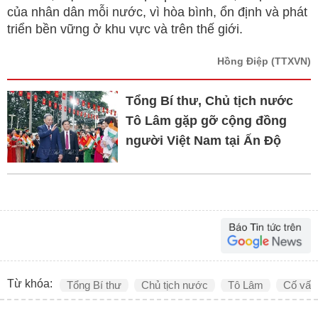
của nhân dân mỗi nước, vì hòa bình, ổn định và phát
triển bền vững ở khu vực và trên thế giới.
Hồng Điệp
(TTXVN)
Tổng Bí thư, Chủ tịch nước
Tô Lâm gặp gỡ cộng đồng
người Việt Nam tại Ấn Độ
Từ khóa:
Tổng Bí thư
Chủ tịch nước
Tô Lâm
Cố vấn