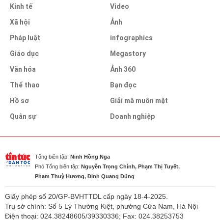
Kinh tế
Video
Xã hội
Ảnh
Pháp luật
infographics
Giáo dục
Megastory
Văn hóa
Ảnh 360
Thể thao
Bạn đọc
Hồ sơ
Giải mã muôn mặt
Quân sự
Doanh nghiệp
Tổng biên tập:
Ninh Hồng Nga
Phó Tổng biên tập:
Nguyễn Trọng Chính, Phạm Thị Tuyết,
Phạm Thuỳ Hương, Đinh Quang Dũng
Giấy phép số 20/GP-BVHTTDL cấp ngày 18-4-2025.
Trụ sở chính: Số 5 Lý Thường Kiệt, phường Cửa Nam, Hà Nội
Điện thoại: 024.38248605/39330336; Fax: 024.38253753