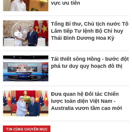
vực ưu tiên
Tổng Bí thư, Chủ tịch nước Tô
Lâm tiếp Tư lệnh Bộ Chỉ huy
Thái Bình Dương Hoa Kỳ
Tái thiết sông Hồng - bước đột
phá tư duy quy hoạch đô thị
Đưa quan hệ Đối tác Chiến
lược toàn diện Việt Nam -
Australia vươn tầm cao mới
TIN CÙNG CHUYÊN MỤC