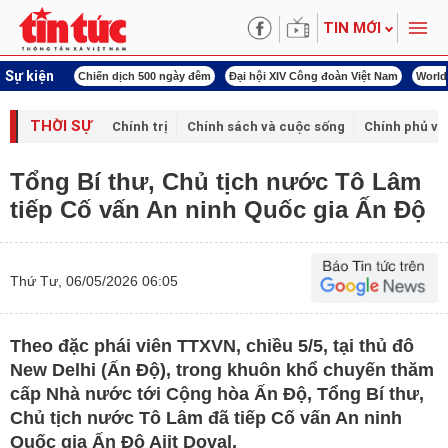
TIN MỚI
Sự kiện
í cách mạng
Chiến dịch 500 ngày đêm
Đại hội XIV Công đoàn Việt Nam
World
THỜI SỰ
Chính trị
Chính sách và cuộc sống
Chính phủ vớ
Tổng Bí thư, Chủ tịch nước Tô Lâm
tiếp Cố vấn An ninh Quốc gia Ấn Độ
Thứ Tư, 06/05/2026 06:05
Theo đặc phái viên TTXVN, chiều 5/5, tại thủ đô
New Delhi (Ấn Độ), trong khuôn khổ chuyến thăm
cấp Nhà nước tới Cộng hòa Ấn Độ, Tổng Bí thư,
Chủ tịch nước Tô Lâm đã tiếp Cố vấn An ninh
Quốc gia Ấn Độ Ajit Doval.