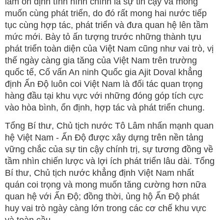
làm ổn định tình hình chính là sự tin cậy và mong
muốn cùng phát triển, do đó rất mong hai nước tiếp
tục cùng hợp tác, phát triển và đưa quan hệ lên tầm
mức mới. Bày tỏ ấn tượng trước những thành tựu
phát triển toàn diện của Việt Nam cũng như vai trò, vị
thế ngày càng gia tăng của Việt Nam trên trường
quốc tế, Cố vấn An ninh Quốc gia Ajit Doval khẳng
định Ấn Độ luôn coi Việt Nam là đối tác quan trọng
hàng đầu tại khu vực với những đóng góp tích cực
vào hòa bình, ổn định, hợp tác và phát triển chung.
Tổng Bí thư, Chủ tịch nước Tô Lâm nhấn mạnh quan
hệ Việt Nam - Ấn Độ được xây dựng trên nền tảng
vững chắc của sự tin cậy chính trị, sự tương đồng về
tầm nhìn chiến lược và lợi ích phát triển lâu dài. Tổng
Bí thư, Chủ tịch nước khẳng định Việt Nam nhất
quán coi trọng và mong muốn tăng cường hơn nữa
quan hệ với Ấn Độ; đồng thời, ủng hộ Ấn Độ phát
huy vai trò ngày càng lớn trong các cơ chế khu vực