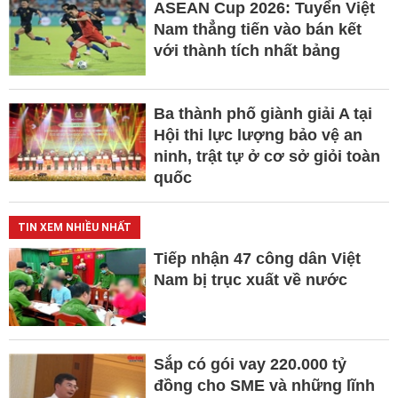
ASEAN Cup 2026: Tuyển Việt
Nam thẳng tiến vào bán kết
với thành tích nhất bảng
Ba thành phố giành giải A tại
Hội thi lực lượng bảo vệ an
ninh, trật tự ở cơ sở giỏi toàn
quốc
TIN XEM NHIỀU NHẤT
Tiếp nhận 47 công dân Việt
Nam bị trục xuất về nước
Sắp có gói vay 220.000 tỷ
đồng cho SME và những lĩnh