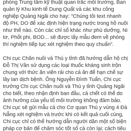
phòng Trung tâm kỹ thuật quan trắc môi trường, Ban
quản lý Khu kinh tế Dung Quất và các khu công
nghiệp Quảng Ngãi cho hay: "Chúng tôi text nhanh
độ PH, DO để xác định hiện trạng nước trong hồ nuôi
như thế nào. Còn các chỉ số khác như phú dưỡng, Ni
tơ, Phốt phi, BOD... sẽ được lấy mẫu đem về phòng
thí nghiệm tiếp tục xét nghiệm theo quy chuẩn".
Chi cục Chăn nuôi và Thú y tỉnh đã hướng dẫn hộ chị
Đỗ Thị Vân sử dụng các loại thuốc kháng sinh trộn
chung với thức ăn viên rải cho cá ăn để hạn chế sự
lây lan dịch bệnh. Ông Nguyễn Đình Tuấn, Chi cục
trưởng Chi cục Chăn nuôi và Thú y tỉnh Quảng Ngãi
cho biết, theo nhận định ban đầu, cá chết có thể do
ảnh hưởng của yếu tố môi trường không đảm bảo.
Chi cục sẽ gửi mẫu cá cho Cơ quan Thú y vùng 4 Đà
Nẵng xét nghiệm và trước khi có kết quả cuối cùng,
Chi cục chỉ có thể hướng dẫn người dân một số biện
pháp cơ bản để chăm sóc tốt số cá còn lại; cách tiêu