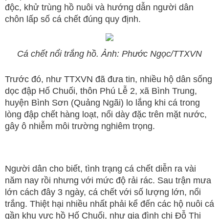
độc, khử trùng hồ nuôi và hướng dẫn người dân
chôn lấp số cá chết đúng quy định.
Cá chết nổi trắng hồ. Ảnh: Phước Ngọc/TTXVN
Trước đó, như TTXVN đã đưa tin, nhiều hộ dân sống
dọc đập Hố Chuối, thôn Phú Lễ 2, xã Bình Trung,
huyện Bình Sơn (Quảng Ngãi) lo lắng khi cá trong
lòng đập chết hàng loạt, nổi dày đặc trên mặt nước,
gây ô nhiễm môi trường nghiêm trọng.
Người dân cho biết, tình trạng cá chết diễn ra vài
năm nay rồi nhưng với mức độ rải rác. Sau trận mưa
lớn cách đây 3 ngày, cá chết với số lượng lớn, nổi
trắng. Thiệt hại nhiều nhất phải kể đến các hộ nuôi cá
gần khu vực hồ Hố Chuối, như gia đình chị Đỗ Thị