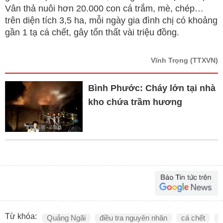
Vân thả nuôi hơn 20.000 con cá trắm, mè, chép…
trên diện tích 3,5 ha, mỗi ngày gia đình chị có khoảng
gần 1 tạ cá chết, gây tổn thất vài triệu đồng.
Vĩnh Trọng
(TTXVN)
Bình Phước: Cháy lớn tại nhà
kho chứa trầm hương
Từ khóa:
Quảng Ngãi
điều tra nguyên nhân
cá chết
h