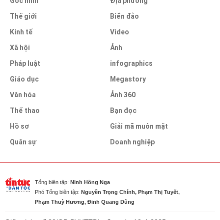
Góc nhìn
Địa phương
Thế giới
Biển đảo
Kinh tế
Video
Xã hội
Ảnh
Pháp luật
infographics
Giáo dục
Megastory
Văn hóa
Ảnh 360
Thể thao
Bạn đọc
Hồ sơ
Giải mã muôn mặt
Quân sự
Doanh nghiệp
Tổng biên tập:
Ninh Hồng Nga
Phó Tổng biên tập:
Nguyễn Trọng Chính, Phạm Thị Tuyết,
Phạm Thuỳ Hương, Đinh Quang Dũng