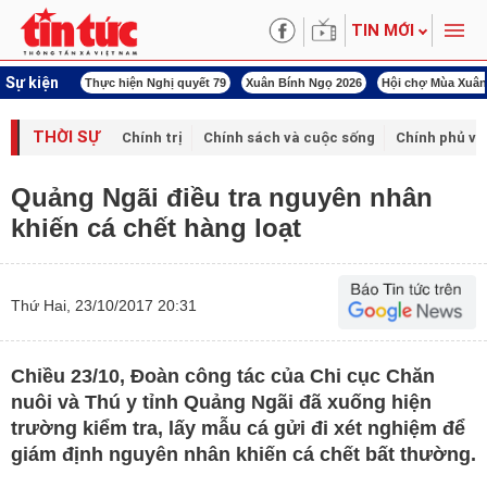
TIN MỚI
Sự kiện
hị quyết 80
Thực hiện Nghị quyết 79
Xuân Bính Ngọ 2026
Hội chợ Mùa Xuân
THỜI SỰ
Chính trị
Chính sách và cuộc sống
Chính phủ vớ
Quảng Ngãi điều tra nguyên nhân
khiến cá chết hàng loạt
Thứ Hai, 23/10/2017 20:31
Chiều 23/10, Đoàn công tác của Chi cục Chăn
nuôi và Thú y tỉnh Quảng Ngãi đã xuống hiện
trường kiểm tra, lấy mẫu cá gửi đi xét nghiệm để
giám định nguyên nhân khiến cá chết bất thường.