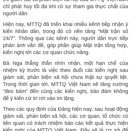
chỉ phát huy tối đa khi có sự tham gia thực chất của
người dân.
Hiện nay, MTTQ đã triển khai nhiều kênh tiếp nhận ý
kiến Nhân dân, trong đó có nền tảng “Mặt trận số
24/7”. Thông qua các kênh này, người dân trực tiếp
phản ánh vấn đề, góp phần giúp Mặt trận tổng hợp,
kiến nghị tới các cơ quan chức năng.
Bà Nga thẳng thắn nhìn nhận, một hạn chế của
nhiệm kỳ trước là việc theo đuổi các kiến nghị sau
giám sát, phản biện xã hội chưa thật sự quyết liệt.
Trong thời gian tới, MTTQ Việt Nam sẽ tăng cường
“đeo bám” đến cùng các kiến nghị, bảo đảm không
để ý kiến cử tri rơi vào im lặng.
Theo các quy định của Đảng hiện nay, sau hoạt động
giám sát, phản biện xã hội, các cơ quan, tổ chức có
liên quan có trách nhiệm báo cáo kết quả thực hiện
kiến nghị của MTTQ Việt Nam. Đây sẽ là cơ sở để