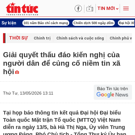
TIN MỚI
Sự kiện
í cách mạng
Chiến dịch 500 ngày đêm
Đại hội XIV Công đoàn Việt Nam
World
THỜI SỰ
Chính trị
Chính sách và cuộc sống
Chính phủ vớ
Giải quyết thấu đáo kiến nghị của
người dân để củng cố niềm tin xã
hội
Thứ Tư, 13/05/2026 13:11
Tại họp báo thông tin kết quả Đại hội Đại biểu
Toàn quốc Mặt trận Tổ quốc (MTTQ) Việt Nam
diễn ra ngày 13/5, bà Hà Thị Nga, Ủy viên Trung
ương Đảng, Phó Chủ tịch - Tổng Thư ký Ủy ban