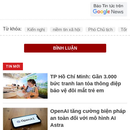
Từ khóa:
Kiến nghị
niềm tin xã hội
Phó Chủ tịch
Tổng
BÌNH LUẬN
TIN MỚI
TP Hồ Chí Minh: Gần 3.000
bức tranh lan tỏa thông điệp
bảo vệ đôi mắt trẻ em
OpenAI tăng cường biện pháp
an toàn đối với mô hình AI
Astra