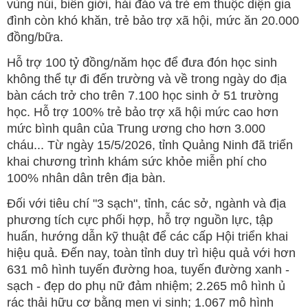
vùng núi, biên giới, hải đảo và trẻ em thuộc diện gia
đình còn khó khăn, trẻ bảo trợ xã hội, mức ăn 20.000
đồng/bữa.
Hỗ trợ 100 tỷ đồng/năm học để đưa đón học sinh
không thể tự đi đến trường và về trong ngày do địa
bàn cách trở cho trên 7.100 học sinh ở 51 trường
học. Hỗ trợ 100% trẻ bảo trợ xã hội mức cao hơn
mức bình quân của Trung ương cho hơn 3.000
cháu... Từ ngày 15/5/2026, tỉnh Quảng Ninh đã triển
khai chương trình khám sức khỏe miễn phí cho
100% nhân dân trên địa bàn.
Đối với tiêu chí "3 sạch", tỉnh, các sở, ngành và địa
phương tích cực phối hợp, hỗ trợ nguồn lực, tập
huấn, hướng dẫn kỹ thuật để các cấp Hội triển khai
hiệu quả. Đến nay, toàn tỉnh duy trì hiệu quả với hơn
631 mô hình tuyến đường hoa, tuyến đường xanh -
sạch - đẹp do phụ nữ đảm nhiệm; 2.265 mô hình ủ
rác thải hữu cơ bằng men vi sinh; 1.067 mô hình