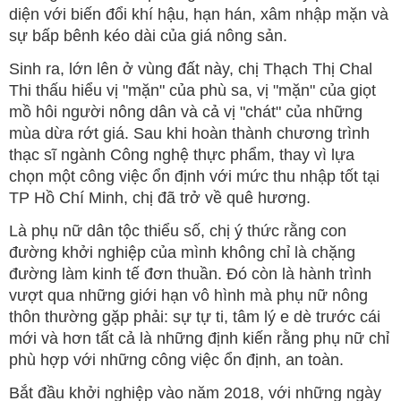
diện với biến đổi khí hậu, hạn hán, xâm nhập mặn và
sự bấp bênh kéo dài của giá nông sản.
Sinh ra, lớn lên ở vùng đất này, chị Thạch Thị Chal
Thi thấu hiểu vị "mặn" của phù sa, vị "mặn" của giọt
mồ hôi người nông dân và cả vị "chát" của những
mùa dừa rớt giá. Sau khi hoàn thành chương trình
thạc sĩ ngành Công nghệ thực phẩm, thay vì lựa
chọn một công việc ổn định với mức thu nhập tốt tại
TP Hồ Chí Minh, chị đã trở về quê hương.
Là phụ nữ dân tộc thiểu số, chị ý thức rằng con
đường khởi nghiệp của mình không chỉ là chặng
đường làm kinh tế đơn thuần. Đó còn là hành trình
vượt qua những giới hạn vô hình mà phụ nữ nông
thôn thường gặp phải: sự tự ti, tâm lý e dè trước cái
mới và hơn tất cả là những định kiến rằng phụ nữ chỉ
phù hợp với những công việc ổn định, an toàn.
Bắt đầu khởi nghiệp vào năm 2018, với những ngày