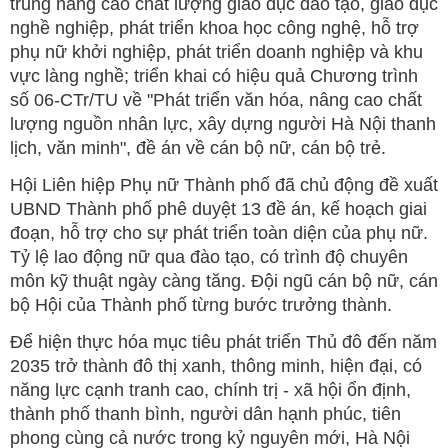
trung nâng cao chất lượng giáo dục đào tạo, giáo dục
nghề nghiệp, phát triển khoa học công nghệ, hỗ trợ
phụ nữ khởi nghiệp, phát triển doanh nghiệp và khu
vực làng nghề; triển khai có hiệu quả Chương trình
số 06-CTr/TU về "Phát triển văn hóa, nâng cao chất
lượng nguồn nhân lực, xây dựng người Hà Nội thanh
lịch, văn minh", đề án về cán bộ nữ, cán bộ trẻ.
Hội Liên hiệp Phụ nữ Thành phố đã chủ động đề xuất
UBND Thành phố phê duyệt 13 đề án, kế hoạch giai
đoạn, hỗ trợ cho sự phát triển toàn diện của phụ nữ.
Tỷ lệ lao động nữ qua đào tạo, có trình độ chuyên
môn kỹ thuật ngày càng tăng. Đội ngũ cán bộ nữ, cán
bộ Hội của Thành phố từng bước trưởng thành.
Để hiện thực hóa mục tiêu phát triển Thủ đô đến năm
2035 trở thành đô thị xanh, thông minh, hiện đại, có
năng lực cạnh tranh cao, chính trị - xã hội ổn định,
thành phố thanh bình, người dân hạnh phúc, tiên
phong cùng cả nước trong kỷ nguyên mới, Hà Nội