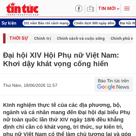
TIN MỚI
Sự kiện
í cách mạng
Chiến dịch 500 ngày đêm
Đại hội XIV Công đoàn Việt Nam
World
THỜI SỰ
Chính trị
Chính sách và cuộc sống
Chính phủ vớ
Đại hội XIV Hội Phụ nữ Việt Nam:
Khơi dậy khát vọng cống hiến
Thứ Năm, 18/06/2026 11:57
Kinh nghiệm thực tế của các địa phương, bộ,
ngành và cá nhân mang đến Đại hội đại biểu Phụ
nữ toàn quốc lần thứ XIV ngày 18/6 đều khẳng
định chỉ cần có khát vọng, tri thức, sự kiên trì,
phụ nữ Việt Nam có thể làm chủ tương lai và góp