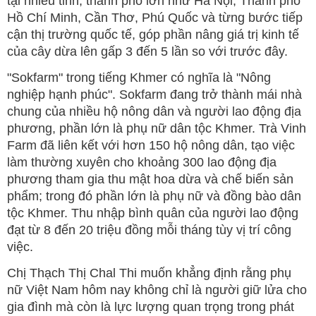
tại nhiều tỉnh, thành phố lớn như Hà Nội, Thành phố
Hồ Chí Minh, Cần Thơ, Phú Quốc và từng bước tiếp
cận thị trường quốc tế, góp phần nâng giá trị kinh tế
của cây dừa lên gấp 3 đến 5 lần so với trước đây.
"Sokfarm" trong tiếng Khmer có nghĩa là "Nông
nghiệp hạnh phúc". Sokfarm đang trở thành mái nhà
chung của nhiều hộ nông dân và người lao động địa
phương, phần lớn là phụ nữ dân tộc Khmer. Trà Vinh
Farm đã liên kết với hơn 150 hộ nông dân, tạo việc
làm thường xuyên cho khoảng 300 lao động địa
phương tham gia thu mật hoa dừa và chế biến sản
phẩm; trong đó phần lớn là phụ nữ và đồng bào dân
tộc Khmer. Thu nhập bình quân của người lao động
đạt từ 8 đến 20 triệu đồng mỗi tháng tùy vị trí công
việc.
Chị Thạch Thị Chal Thi muốn khẳng định rằng phụ
nữ Việt Nam hôm nay không chỉ là người giữ lửa cho
gia đình mà còn là lực lượng quan trọng trong phát