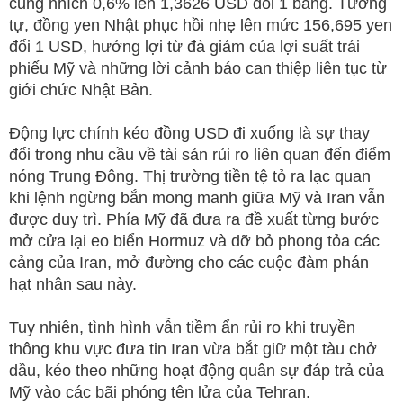
cũng nhích 0,6% lên 1,3626 USD đổi 1 bảng. Tương
tự, đồng yen Nhật phục hồi nhẹ lên mức 156,695 yen
đổi 1 USD, hưởng lợi từ đà giảm của lợi suất trái
phiếu Mỹ và những lời cảnh báo can thiệp liên tục từ
giới chức Nhật Bản.
Động lực chính kéo đồng USD đi xuống là sự thay
đổi trong nhu cầu về tài sản rủi ro liên quan đến điểm
nóng Trung Đông. Thị trường tiền tệ tỏ ra lạc quan
khi lệnh ngừng bắn mong manh giữa Mỹ và Iran vẫn
được duy trì. Phía Mỹ đã đưa ra đề xuất từng bước
mở cửa lại eo biển Hormuz và dỡ bỏ phong tỏa các
cảng của Iran, mở đường cho các cuộc đàm phán
hạt nhân sau này.
Tuy nhiên, tình hình vẫn tiềm ẩn rủi ro khi truyền
thông khu vực đưa tin Iran vừa bắt giữ một tàu chở
dầu, kéo theo những hoạt động quân sự đáp trả của
Mỹ vào các bãi phóng tên lửa của Tehran.