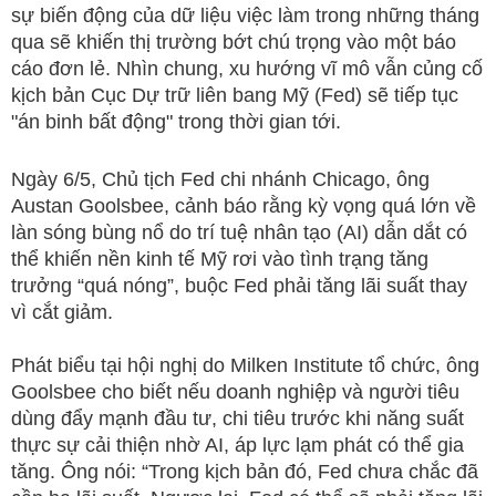
sự biến động của dữ liệu việc làm trong những tháng
qua sẽ khiến thị trường bớt chú trọng vào một báo
cáo đơn lẻ. Nhìn chung, xu hướng vĩ mô vẫn củng cố
kịch bản Cục Dự trữ liên bang Mỹ (Fed) sẽ tiếp tục
"án binh bất động" trong thời gian tới.
Ngày 6/5, Chủ tịch Fed chi nhánh Chicago, ông
Austan Goolsbee, cảnh báo rằng kỳ vọng quá lớn về
làn sóng bùng nổ do trí tuệ nhân tạo (AI) dẫn dắt có
thể khiến nền kinh tế Mỹ rơi vào tình trạng tăng
trưởng “quá nóng”, buộc Fed phải tăng lãi suất thay
vì cắt giảm.
Phát biểu tại hội nghị do Milken Institute tổ chức, ông
Goolsbee cho biết nếu doanh nghiệp và người tiêu
dùng đẩy mạnh đầu tư, chi tiêu trước khi năng suất
thực sự cải thiện nhờ AI, áp lực lạm phát có thể gia
tăng. Ông nói: “Trong kịch bản đó, Fed chưa chắc đã