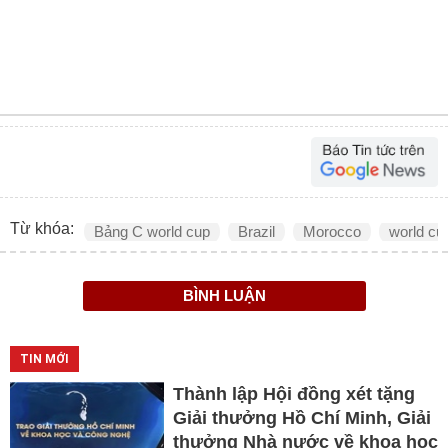
Từ khóa:
Bảng C world cup
Brazil
Morocco
world cu
BÌNH LUẬN
TIN MỚI
Thành lập Hội đồng xét tặng
Giải thưởng Hồ Chí Minh, Giải
thưởng Nhà nước về khoa học