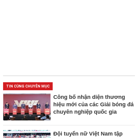
TIN CÙNG CHUYÊN MỤC
Công bố nhận diện thương
hiệu mới của các Giải bóng đá
chuyên nghiệp quốc gia
Đội tuyển nữ Việt Nam tập