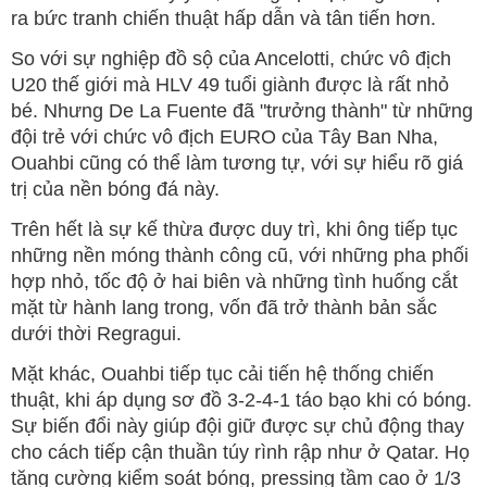
ra bức tranh chiến thuật hấp dẫn và tân tiến hơn.
So với sự nghiệp đồ sộ của Ancelotti, chức vô địch
U20 thế giới mà HLV 49 tuổi giành được là rất nhỏ
bé. Nhưng De La Fuente đã "trưởng thành" từ những
đội trẻ với chức vô địch EURO của Tây Ban Nha,
Ouahbi cũng có thể làm tương tự, với sự hiểu rõ giá
trị của nền bóng đá này.
Trên hết là sự kế thừa được duy trì, khi ông tiếp tục
những nền móng thành công cũ, với những pha phối
hợp nhỏ, tốc độ ở hai biên và những tình huống cắt
mặt từ hành lang trong, vốn đã trở thành bản sắc
dưới thời Regragui.
Mặt khác, Ouahbi tiếp tục cải tiến hệ thống chiến
thuật, khi áp dụng sơ đồ 3-2-4-1 táo bạo khi có bóng.
Sự biến đổi này giúp đội giữ được sự chủ động thay
cho cách tiếp cận thuần túy rình rập như ở Qatar. Họ
tăng cường kiểm soát bóng, pressing tầm cao ở 1/3