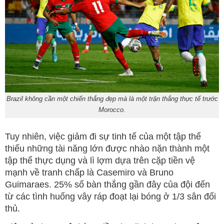
Brazil không cần một chiến thắng đẹp mà là một trận thắng thực tế trước
Morocco.
Tuy nhiên, việc giảm đi sự tinh tế của một tập thể
thiếu những tài năng lớn được nhào nặn thành một
tập thể thực dụng và lì lợm dựa trên cặp tiền vệ
mạnh về tranh chấp là Casemiro và Bruno
Guimaraes. 25% số bàn thắng gần đây của đội đến
từ các tình huống vây ráp đoạt lại bóng ở 1/3 sân đối
thủ.