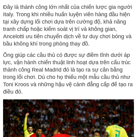
Đây là thành công lớn nhất của chiến lược gia người
Italy. Trong khi nhiều huấn luyện viên hàng đầu hiện
tại xây dựng lối chơi dựa trên cường độ, khả năng
tranh chấp hoặc kiểm soát vị trí và không gian,
Ancelotti ưu tiên chuyển dịch về tư duy chơi bóng và
bầu không khí trong phòng thay đồ.
Ông giúp các cầu thủ có được sự điềm tĩnh dưới áp
lực, vận hành chiến thuật linh hoạt dựa trên cấu trúc
thành công Real Madrid đó là tạo ra sự cân bằng
trong lối chơi. Dù cho họ thiếu một mẫu cầu thủ như
Toni Kroos và những hậu vệ cánh đẳng cấp để tạo ra
điều đó.