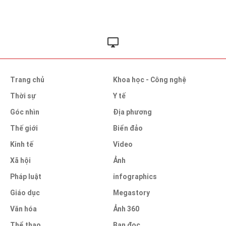
Trang chủ
Khoa học - Công nghệ
Thời sự
Y tế
Góc nhìn
Địa phương
Thế giới
Biển đảo
Kinh tế
Video
Xã hội
Ảnh
Pháp luật
infographics
Giáo dục
Megastory
Văn hóa
Ảnh 360
Thể thao
Bạn đọc