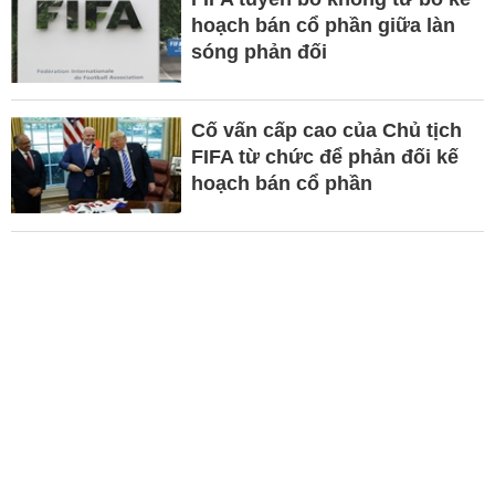
hoạch bán cổ phần giữa làn
sóng phản đối
Cố vấn cấp cao của Chủ tịch
FIFA từ chức để phản đối kế
hoạch bán cổ phần