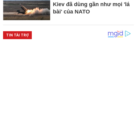
Kiev đã dùng gần như mọi 'lá
bài' của NATO