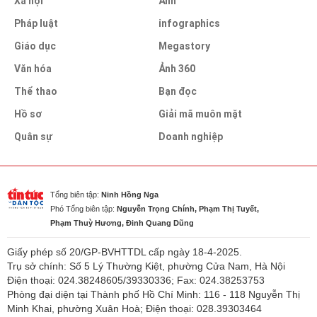
Xã hội
Ảnh
Pháp luật
infographics
Giáo dục
Megastory
Văn hóa
Ảnh 360
Thể thao
Bạn đọc
Hồ sơ
Giải mã muôn mặt
Quân sự
Doanh nghiệp
Tổng biên tập:
Ninh Hồng Nga
Phó Tổng biên tập:
Nguyễn Trọng Chính, Phạm Thị Tuyết,
Phạm Thuỳ Hương, Đinh Quang Dũng
Giấy phép số 20/GP-BVHTTDL cấp ngày 18-4-2025.
Trụ sở chính: Số 5 Lý Thường Kiệt, phường Cửa Nam, Hà Nội
Điện thoại: 024.38248605/39330336; Fax: 024.38253753
Phòng đại diện tại Thành phố Hồ Chí Minh: 116 - 118 Nguyễn Thị
Minh Khai, phường Xuân Hoà; Điện thoại: 028.39303464