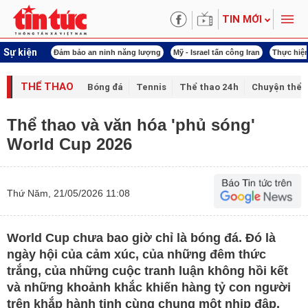
TIN MỚI
Sự kiện
 năng lượng
Mỹ - Israel tấn công Iran
Thực hiện Nghị quyết 80
Thực hiện Ngh
THỂ THAO
Bóng đá
Tennis
Thể thao 24h
Chuyện thể 
Thể thao và văn hóa 'phủ sóng'
World Cup 2026
Thứ Năm, 21/05/2026 11:08
World Cup chưa bao giờ chỉ là bóng đá. Đó là
ngày hội của cảm xúc, của những đêm thức
trắng, của những cuộc tranh luận không hồi kết
và những khoảnh khắc khiến hàng tỷ con người
trên khắp hành tinh cùng chung một nhịp đập.