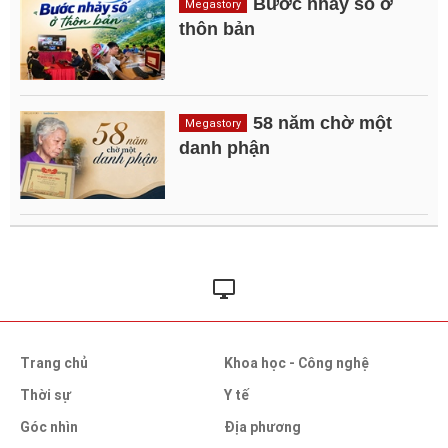
Bước nhảy số ở
Megastory
thôn bản
58 năm chờ một
Megastory
danh phận
Trang chủ
Khoa học - Công nghệ
Thời sự
Y tế
Góc nhìn
Địa phương