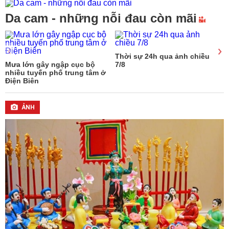
Da cam - những nỗi đau còn mãi
Thời sự 24h qua ảnh chiều
Mưa lớn gây ngập cục bộ
7/8
B
nhiều tuyến phố trung tâm ở
đ
Điện Biên
l
ẢNH