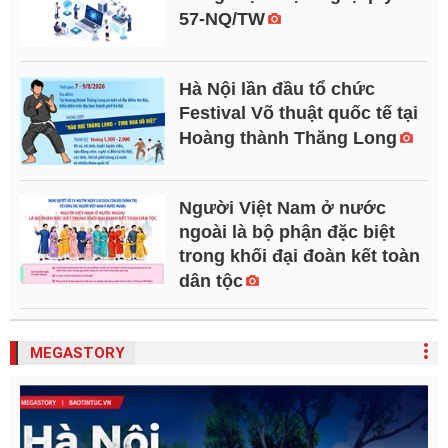
57-NQ/TW
Hà Nội lần đầu tổ chức
Festival Võ thuật quốc tế tại
Hoàng thành Thăng Long
Người Việt Nam ở nước
ngoài là bộ phận đặc biệt
trong khối đại đoàn kết toàn
dân tộc
MEGASTORY