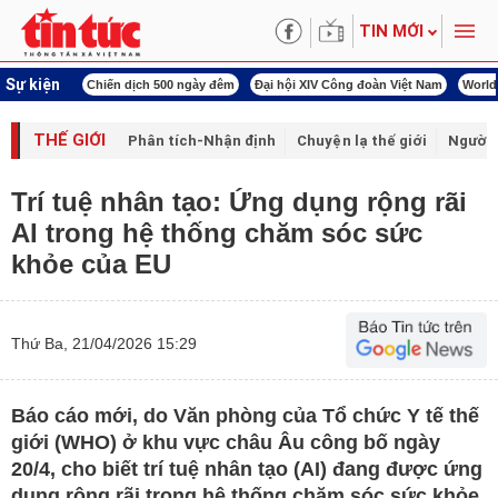
TIN MỚI
Sự kiện
í cách mạng
Chiến dịch 500 ngày đêm
Đại hội XIV Công đoàn Việt Nam
World
THẾ GIỚI
Phân tích-Nhận định
Chuyện lạ thế giới
Người 
Trí tuệ nhân tạo: Ứng dụng rộng rãi
AI trong hệ thống chăm sóc sức
khỏe của EU
Thứ Ba, 21/04/2026 15:29
Báo cáo mới, do Văn phòng của Tổ chức Y tế thế
giới (WHO) ở khu vực châu Âu công bố ngày
20/4, cho biết trí tuệ nhân tạo (AI) đang được ứng
dụng rộng rãi trong hệ thống chăm sóc sức khỏe