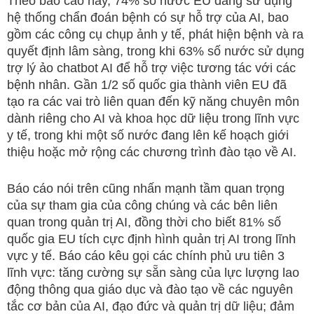
Theo báo cáo này, 74% số nước EU đang sử dụng
hệ thống chẩn đoán bệnh có sự hỗ trợ của AI, bao
gồm các công cụ chụp ảnh y tế, phát hiện bệnh và ra
quyết định lâm sàng, trong khi 63% số nước sử dụng
trợ lý ảo chatbot AI để hỗ trợ việc tương tác với các
bệnh nhân. Gần 1/2 số quốc gia thành viên EU đã
tạo ra các vai trò liên quan đến kỹ năng chuyên môn
dành riêng cho AI và khoa học dữ liệu trong lĩnh vực
y tế, trong khi một số nước đang lên kế hoạch giới
thiệu hoặc mở rộng các chương trình đào tạo về AI.
Báo cáo nói trên cũng nhấn mạnh tầm quan trọng
của sự tham gia của công chúng và các bên liên
quan trong quản trị AI, đồng thời cho biết 81% số
quốc gia EU tích cực định hình quản trị AI trong lĩnh
vực y tế. Báo cáo kêu gọi các chính phủ ưu tiên 3
lĩnh vực: tăng cường sự sẵn sàng của lực lượng lao
động thông qua giáo dục và đào tạo về các nguyên
tắc cơ bản của AI, đạo đức và quản trị dữ liệu; đảm