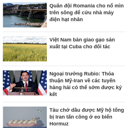
Quân đội Romania cho nổ mìn
trên sông để cứu nhà máy
điện hạt nhân
Việt Nam bàn giao gạo sản
xuất tại Cuba cho đối tác
Ngoại trưởng Rubio: Thỏa
thuận Mỹ-Iran về các tuyến
hàng hải có thể sớm được ký
kết
Tàu chở dầu được Mỹ hộ tống
bị Iran tấn công ở eo biển
Hormuz