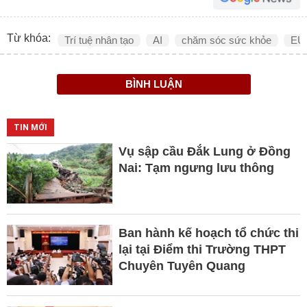
Từ khóa:
Trí tuệ nhân tạo
AI
chăm sóc sức khỏe
EU
BÌNH LUẬN
TIN MỚI
Vụ sập cầu Đắk Lung ở Đồng
Nai: Tạm ngưng lưu thông
Ban hành kế hoạch tổ chức thi
lại tại Điểm thi Trường THPT
Chuyên Tuyên Quang