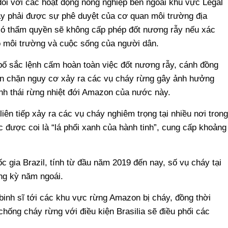
ối với các hoạt động nông nghiệp bên ngoài khu vực Legal
y phải được sự phê duyệt của cơ quan môi trường địa
ó thẩm quyền sẽ không cấp phép đốt nương rẫy nếu xác
o môi trường và cuộc sống của người dân.
bố sắc lệnh cấm hoàn toàn việc đốt nương rẫy, cánh đồng
n chặn nguy cơ xảy ra các vụ cháy rừng gây ảnh hưởng
inh thái rừng nhiệt đới Amazon của nước này.
 liên tiếp xảy ra các vụ cháy nghiêm trọng tại nhiều nơi trong
 được coi là “lá phổi xanh của hành tinh”, cung cấp khoảng
 gia Brazil, tính từ đầu năm 2019 đến nay, số vụ cháy tại
ng kỳ năm ngoái.
binh sĩ tới các khu vực rừng Amazon bị cháy, đồng thời
chống cháy rừng với điều kiện Brasilia sẽ điều phối các