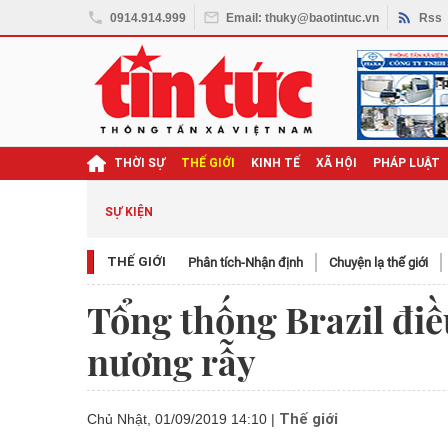
0914.914.999
Email: thuky@baotintuc.vn
Rss
THỜI SỰ
THẾ GIỚI
KINH TẾ
XÃ HỘI
PHÁP LUẬT
SỰ KIỆN
THẾ GIỚI
Phân tích-Nhận định
Chuyện lạ thế giới
Tổng thống Brazil điề
nương rẫy
Thế giới
Chủ Nhật, 01/09/2019 14:10
|