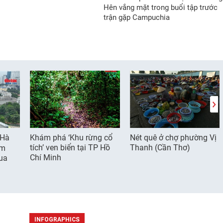
Hên vắng mặt trong buổi tập trước
trận gặp Campuchia
 Hà
Khám phá ‘Khu rừng cổ
Nét quê ở chợ phường Vị
tích’ ven biển tại TP Hồ
Thanh (Cần Thơ)
ểm
Chí Minh
ua
INFOGRAPHICS