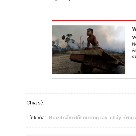
W
v
N
A
đ
Chia sẻ:
Từ khóa:
Brazil cấm đốt nương rẫy,
cháy rừng