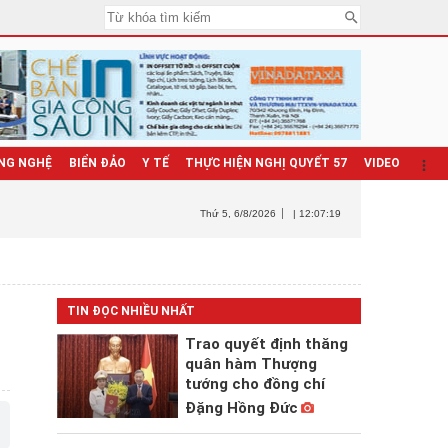
NG NGHỆ
BIỂN ĐẢO
Y TẾ
THỰC HIỆN NGHỊ QUYẾT 57
VIDEO
Thứ 5
, 6/8/2026
| 12:07:20
TIN ĐỌC NHIỀU NHẤT
Trao quyết định thăng
quân hàm Thượng
tướng cho đồng chí
Đặng Hồng Đức