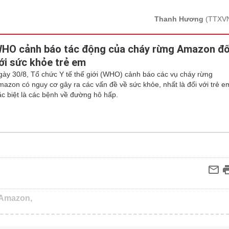
Thanh Hương
(TTXV
HO cảnh báo tác động của cháy rừng Amazon đố
ới sức khỏe trẻ em
gày 30/8, Tổ chức Y tế thế giới (WHO) cảnh báo các vụ cháy rừng
mazon có nguy cơ gây ra các vấn đề về sức khỏe, nhất là đối với trẻ e
ặc biệt là các bệnh về đường hô hấp.
 Amazon,