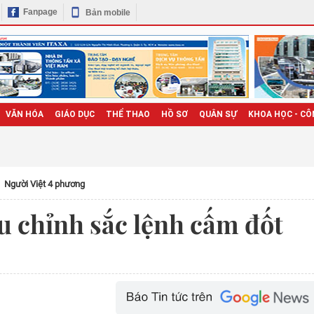
Fanpage
Bản mobile
VĂN HÓA
GIÁO DỤC
THỂ THAO
HỒ SƠ
QUÂN SỰ
KHOA HỌC - CÔ
Người Việt 4 phương
u chỉnh sắc lệnh cấm đốt