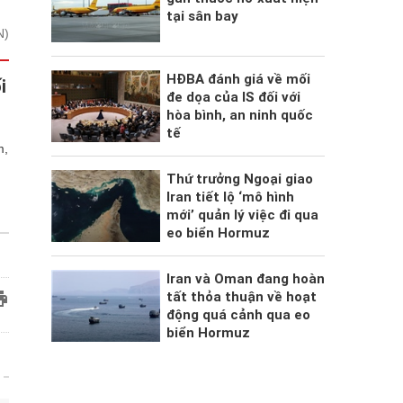
tại sân bay
N)
HĐBA đánh giá về mối
i
đe dọa của IS đối với
hòa bình, an ninh quốc
tế
m,
Thứ trưởng Ngoại giao
Iran tiết lộ ‘mô hình
mới’ quản lý việc đi qua
eo biển Hormuz
Iran và Oman đang hoàn
tất thỏa thuận về hoạt
động quá cảnh qua eo
biển Hormuz