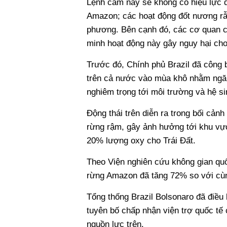
Lệnh cấm này sẽ không có hiệu lực đ
Amazon; các hoạt động đốt nương rẫ
phương. Bên cạnh đó, các cơ quan c
minh hoạt động này gây nguy hại ch
Trước đó, Chính phủ Brazil đã công 
trên cả nước vào mùa khô nhằm ngă
nghiêm trọng tới môi trường và hệ s
Động thái trên diễn ra trong bối cảnh
rừng rậm, gây ảnh hưởng tới khu vực
20% lượng oxy cho Trái Đất.
Theo Viện nghiên cứu không gian quốc
rừng Amazon đã tăng 72% so với cù
Tổng thống Brazil Bolsonaro đã điều 
tuyên bố chấp nhận viện trợ quốc tế 
nguồn lực trên.