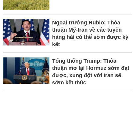
Ngoại trưởng Rubio: Thỏa
thuận Mỹ-Iran về các tuyến
hàng hải có thể sớm được ký
kết
Tổng thống Trump: Thỏa
thuận mở lại Hormuz sớm đạt
được, xung đột với Iran sẽ
sớm kết thúc