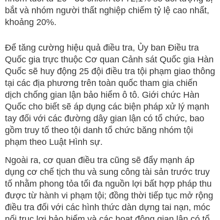
bắt và nhóm người thất nghiệp chiếm tỷ lệ cao nhất,
khoảng 20%.
Để tăng cường hiệu quả điều tra, Ủy ban Điều tra
Quốc gia trực thuộc Cơ quan Cảnh sát Quốc gia Hàn
Quốc sẽ huy động 25 đội điều tra tội phạm giao thông
tại các địa phương trên toàn quốc tham gia chiến
dịch chống gian lận bảo hiểm ô tô. Giới chức Hàn
Quốc cho biết sẽ áp dụng các biện pháp xử lý mạnh
tay đối với các đường dây gian lận có tổ chức, bao
gồm truy tố theo tội danh tổ chức băng nhóm tội
phạm theo Luật Hình sự.
Ngoài ra, cơ quan điều tra cũng sẽ đẩy mạnh áp
dụng cơ chế tịch thu và sung công tài sản trước truy
tố nhằm phong tỏa tối đa nguồn lợi bất hợp pháp thu
được từ hành vi phạm tội; đồng thời tiếp tục mở rộng
điều tra đối với các hình thức dàn dựng tai nạn, móc
nối trục lợi bảo hiểm và các hoạt động gian lận có tổ