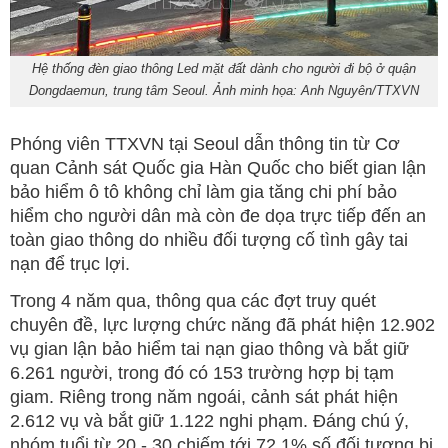
Hệ thống đèn giao thông Led mặt đất dành cho người đi bộ ở quận
Dongdaemun, trung tâm Seoul. Ảnh minh họa: Anh Nguyên/TTXVN
Phóng viên TTXVN tại Seoul dẫn thông tin từ Cơ
quan Cảnh sát Quốc gia Hàn Quốc cho biết gian lận
bảo hiểm ô tô không chỉ làm gia tăng chi phí bảo
hiểm cho người dân mà còn đe dọa trực tiếp đến an
toàn giao thông do nhiều đối tượng cố tình gây tai
nạn để trục lợi.
Trong 4 năm qua, thông qua các đợt truy quét
chuyên đề, lực lượng chức năng đã phát hiện 12.902
vụ gian lận bảo hiểm tai nạn giao thông và bắt giữ
6.261 người, trong đó có 153 trường hợp bị tạm
giam. Riêng trong năm ngoái, cảnh sát phát hiện
2.612 vụ và bắt giữ 1.122 nghi phạm. Đáng chú ý,
nhóm tuổi từ 20 - 30 chiếm tới 72,1% số đối tượng bị