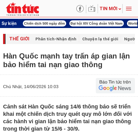
TIN MỚI
Sự kiện
í cách mạng
Chiến dịch 500 ngày đêm
Đại hội XIV Công đoàn Việt Nam
World
THẾ GIỚI
Phân tích-Nhận định
Chuyện lạ thế giới
Người 
Hàn Quốc mạnh tay trấn áp gian lận
bảo hiểm tai nạn giao thông
Chủ Nhật, 14/06/2026 10:03
Cảnh sát Hàn Quốc sáng 14/6 thông báo sẽ triển
khai một chiến dịch truy quét quy mô lớn đối với
các hành vi gian lận bảo hiểm tai nạn giao thông
trong thời gian từ 15/6 - 30/9.