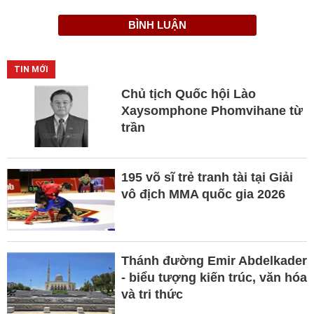
BÌNH LUẬN
TIN MỚI
Chủ tịch Quốc hội Lào
Xaysomphone Phomvihane từ
trần
195 võ sĩ trẻ tranh tài tại Giải
vô địch MMA quốc gia 2026
Thánh đường Emir Abdelkader
- biểu tượng kiến trúc, văn hóa
và tri thức