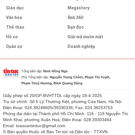
Giáo dục
Megastory
Văn hóa
Ảnh 360
Thể thao
Bạn đọc
Hồ sơ
Giải mã muôn mặt
Quân sự
Doanh nghiệp
Tổng biên tập:
Ninh Hồng Nga
Phó Tổng biên tập:
Nguyễn Trọng Chính, Phạm Thị Tuyết,
Phạm Thuỳ Hương, Đinh Quang Dũng
Giấy phép số 20/GP-BVHTTDL cấp ngày 18-4-2025.
Trụ sở chính: Số 5 Lý Thường Kiệt, phường Cửa Nam, Hà Nội
Điện thoại: 024.38248605/39330336; Fax: 024.38253753
Phòng đại diện tại Thành phố Hồ Chí Minh: 116 - 118 Nguyễn Thị
Minh Khai, phường Xuân Hoà; Điện thoại: 028.39303464
Email: toasoantintuc@gmail.com
© Bản quyền thuộc về Báo Tin tức và Dân tộc - TTXVN