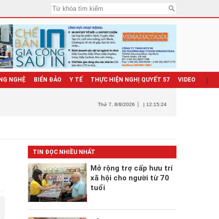
NG NGHỆ
BIỂN ĐẢO
Y TẾ
THỰC HIỆN NGHỊ QUYẾT 57
VIDEO
Thứ 7
, 8/8/2026
| 12:15:25
TIN ĐỌC NHIỀU NHẤT
Mở rộng trợ cấp hưu trí
xã hội cho người từ 70
tuổi