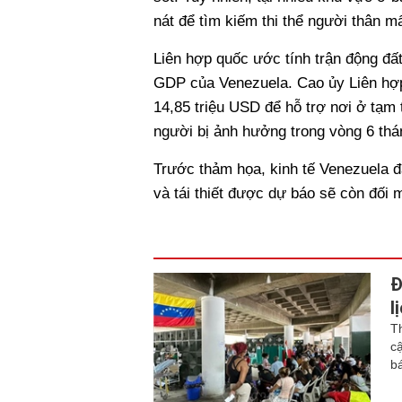
nát để tìm kiếm thi thể người thân mấ
Liên hợp quốc ước tính trận động đấ
GDP của Venezuela. Cao ủy Liên hợp
14,85 triệu USD để hỗ trợ nơi ở tạm
người bị ảnh hưởng trong vòng 6 thán
Trước thảm họa, kinh tế Venezuela đ
và tái thiết được dự báo sẽ còn đối m
Đ
l
T
c
b