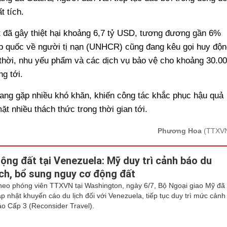
t tích.
t đã gây thiệt hại khoảng 6,7 tỷ USD, tương đương gần 6%
 quốc về người tị nạn (UNHCR) cũng đang kêu gọi huy độn
 thời, nhu yếu phẩm và các dịch vụ bảo vệ cho khoảng 30.0
g tới.
ang gặp nhiều khó khăn, khiến công tác khắc phục hậu quả
ặt nhiều thách thức trong thời gian tới.
Phương Hoa
(TTXV
ộng đất tại Venezuela: Mỹ duy trì cảnh báo du
ịch, bổ sung nguy cơ động đất
heo phóng viên TTXVN tại Washington, ngày 6/7, Bộ Ngoại giao Mỹ đã
ập nhật khuyến cáo du lịch đối với Venezuela, tiếp tục duy trì mức cảnh
áo Cấp 3 (Reconsider Travel).