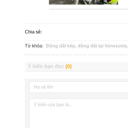
Chia sẻ:
Từ khóa:
Động đất kép,
động đất tại Venezuela,