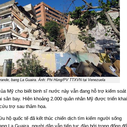
Grande, bang La Guaira. Ảnh: Phi Hùng/PV TTXVN tại Venezuela
ủa Mỹ cho biết binh sĩ nước này vẫn đang hỗ trợ kiểm soát
i sân bay. Hiện khoảng 2.000 quân nhân Mỹ được triển khai
 cứu trợ sau thảm họa.
ứu hộ quốc tế đã kết thúc chiến dịch tìm kiếm người sống
bang La Guaira, người dân vẫn tiếp tục đào bới trong đống đổ