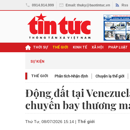
0914.914.999
Email: thuky@baotintuc.vn
Rss
THỜI SỰ
THẾ GIỚI
KINH TẾ
XÃ HỘI
PHÁP LUẬT
SỰ KIỆN
THẾ GIỚI
Phân tích-Nhận định
Chuyện lạ thế giới
Động đất tại Venezuel
chuyến bay thương m
Thế giới
Thứ Tư, 08/07/2026 15:14
|