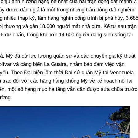
 chịu ảnh hưởng nặng nề nhất của hai trận động đất mạnh 7,
ày được đánh giá là một trong những trận động đất nghiêm
g nhiều thập kỷ, làm hàng nghìn công trình bị phá hủy, 3.68
bị thương và gần 18.000 người mất nhà cửa. Kể từ sau trận
6 dư chấn, trong khi hơn 14.600 người đang sinh sống tại
ả, Mỹ đã cử lực lượng quân sự và các chuyên gia kỹ thuật
lívar và cảng biển La Guaira, nhằm bảo đảm việc vận
t yếu. Theo Đại biện lâm thời Đại sứ quán Mỹ tại Venezuela
u trao đổi với các hãng hàng không Mỹ về kế hoạch nối lại
ên, một số hạng mục hạ tầng vẫn cần được sửa chữa trước
ường.