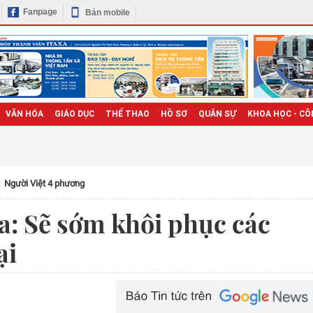
Fanpage
Bản mobile
VĂN HÓA
GIÁO DỤC
THỂ THAO
HỒ SƠ
QUÂN SỰ
KHOA HỌC - CÔ
Người Việt 4 phương
a: Sẽ sớm khôi phục các
ại