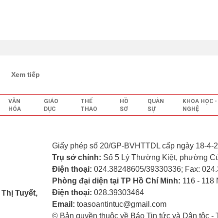
Xem tiếp
VĂN
GIÁO
THỂ
HỒ
QUÂN
KHOA HỌC 
HÓA
DỤC
THAO
SƠ
SỰ
NGHỆ
Giấy phép số 20/GP-BVHTTDL cấp ngày 18-4-2
Trụ sở chính:
Số 5 Lý Thường Kiệt, phường C
Điện thoại:
024.38248605/39330336; Fax: 024
Phòng đại diện tại TP Hồ Chí Minh:
116 - 118
Điện thoại:
028.39303464
Thị Tuyết,
Email:
toasoantintuc@gmail.com
© Bản quyền thuộc về Báo Tin tức và Dân tộc 