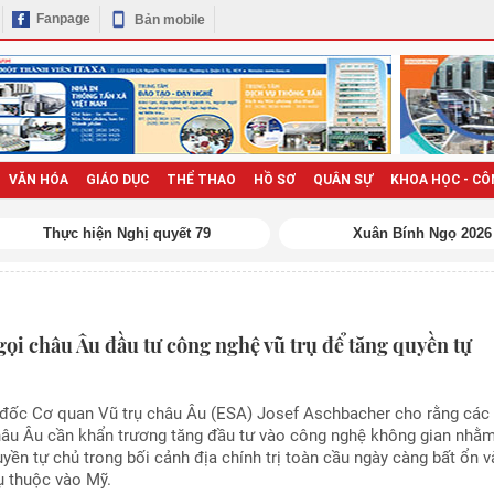
Fanpage
Bản mobile
VĂN HÓA
GIÁO DỤC
THỂ THAO
HỒ SƠ
QUÂN SỰ
KHOA HỌC - CÔ
Thực hiện Nghị quyết 79
Xuân Bính Ngọ 2026
ọi châu Âu đầu tư công nghệ vũ trụ để tăng quyền tự
đốc Cơ quan Vũ trụ châu Âu (ESA) Josef Aschbacher cho rằng các
hâu Âu cần khẩn trương tăng đầu tư vào công nghệ không gian nhằ
ền tự chủ trong bối cảnh địa chính trị toàn cầu ngày càng bất ổn v
ụ thuộc vào Mỹ.