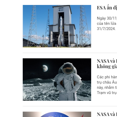
ESA ấn đị
Ngày 30/11
của tên lửa 
31/7/2024.
NASA và 
không gi
Các phi hà
trụ châu Âu
này, nhằm t
Trạm vũ trụ
NASA và E