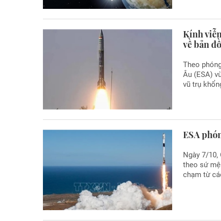
Kính viễ
về bản đồ
Theo phóng 
Âu (ESA) v
vũ trụ khổn
ESA phóng
Ngày 7/10,
theo sứ mệ
chạm từ cá