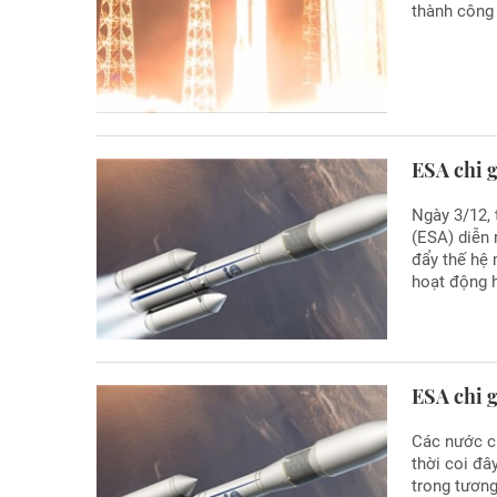
thành công 
ESA chi g
Ngày 3/12, 
(ESA) diễn 
đẩy thế hệ 
hoạt động h
ESA chi g
Các nước ch
thời coi đâ
trong tương