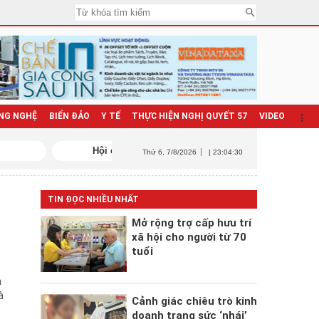
NG NGHỆ
BIỂN ĐẢO
Y TẾ
THỰC HIỆN NGHỊ QUYẾT 57
VIDEO
Hội chợ Mùa Xuân 2026
Triển khai N
Thứ 6
, 7/8/2026
| 23:04:30
TIN ĐỌC NHIỀU NHẤT
Mở rộng trợ cấp hưu trí
xã hội cho người từ 70
tuổi
m
à
Cảnh giác chiêu trò kinh
doanh trang sức ‘nhái’