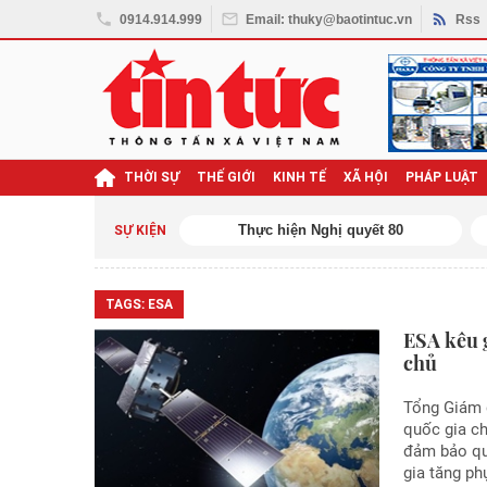
0914.914.999
Email: thuky@baotintuc.vn
Rss
THỜI SỰ
THẾ GIỚI
KINH TẾ
XÃ HỘI
PHÁP LUẬT
ael tấn công Iran
Thực hiện Nghị quyết 80
SỰ KIỆN
TAGS:
ESA
ESA kêu g
chủ
Tổng Giám 
quốc gia c
đảm bảo quy
gia tăng ph