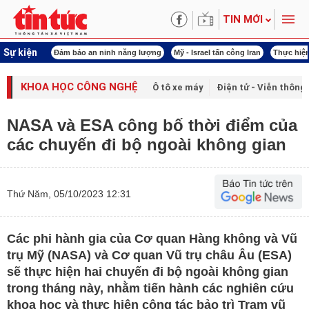
TIN MỚI
Sự kiện
ội khóa XVI
Đảm bảo an ninh năng lượng
Mỹ - Israel tấn công Iran
Thực hiện
KHOA HỌC CÔNG NGHỆ
Ô tô xe máy
Điện tử - Viễn thông
NASA và ESA công bố thời điểm của
các chuyến đi bộ ngoài không gian
Thứ Năm, 05/10/2023 12:31
Các phi hành gia của Cơ quan Hàng không và Vũ
trụ Mỹ (NASA) và Cơ quan Vũ trụ châu Âu (ESA)
sẽ thực hiện hai chuyến đi bộ ngoài không gian
trong tháng này, nhằm tiến hành các nghiên cứu
khoa học và thực hiện công tác bảo trì Trạm vũ