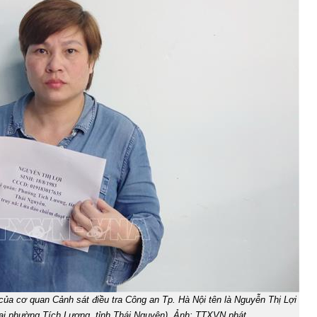
 của cơ quan Cảnh sát điều tra Công an Tp. Hà Nội tên là Nguyễn Thị Lợi
tại phường Tích Lương, tỉnh Thái Nguyên). Ảnh: TTXVN phát