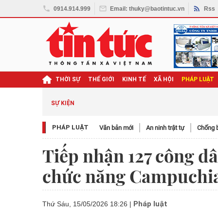
0914.914.999
Email: thuky@baotintuc.vn
Rss
THỜI SỰ
THẾ GIỚI
KINH TẾ
XÃ HỘI
PHÁP LUẬT
SỰ KIỆN
PHÁP LUẬT
Văn bản mới
An ninh trật tự
Chống b
Tiếp nhận 127 công dâ
chức năng Campuchia 
Pháp luật
Thứ Sáu, 15/05/2026 18:26
|