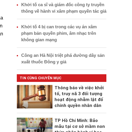
Khởi tố ca sĩ và giám đốc công ty truyền
thông về hành vi xâm phạm quyền tác giả
ma
n
Khởi tố 4 bị can trong các vụ án xâm
phạm bản quyền phim, âm nhạc trên
ân
không gian mạng
Công an Hà Nội triệt phá đường dây sản
xuất thuốc Đông y giả
TIN CÙNG CHUYÊN MỤC
Thông báo về việc khởi
tố, truy nã 3 đối tượng
hoạt động nhằm lật đổ
chính quyền nhân dân
TP Hồ Chí Minh: Bảo
mẫu tại cơ sở mầm non