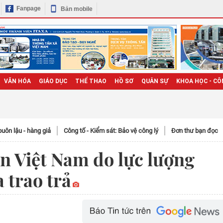
Fanpage
Bản mobile
VĂN HÓA
GIÁO DỤC
THỂ THAO
HỒ SƠ
QUÂN SỰ
KHOA HỌC - CÔ
uôn lậu - hàng giả
Công tố - Kiểm sát: Bảo vệ công lý
Đơn thư bạn đọc
n Việt Nam do lực lượng
trao trả