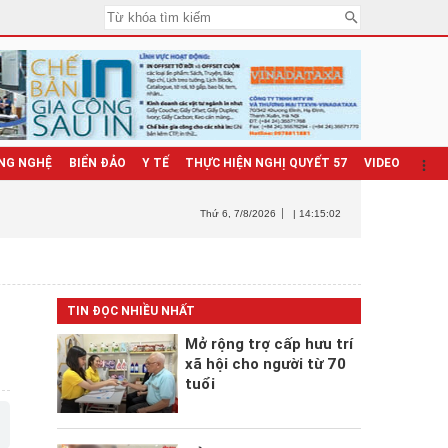
NG NGHỆ
BIỂN ĐẢO
Y TẾ
THỰC HIỆN NGHỊ QUYẾT 57
VIDEO
Thứ 6
, 7/8/2026
| 14:15:04
TIN ĐỌC NHIỀU NHẤT
Mở rộng trợ cấp hưu trí
xã hội cho người từ 70
tuổi