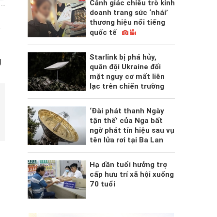
Cảnh giác chiêu trò kinh
doanh trang sức ‘nhái’
thương hiệu nổi tiếng
t
quốc tế
Starlink bị phá hủy,
g
quân đội Ukraine đối
mặt nguy cơ mất liên
lạc trên chiến trường
‘Đài phát thanh Ngày
tận thế’ của Nga bất
ngờ phát tín hiệu sau vụ
tên lửa rơi tại Ba Lan
Hạ dần tuổi hưởng trợ
cấp hưu trí xã hội xuống
70 tuổi