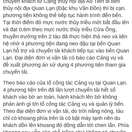
chuyển khách từ Cảng thủy nội địa Ao Tiên đi bến
thủy nội địa Quan Lạn (Đặc khu Vân Đồn) thì bị cạn,
phương tiện không thể tiếp tục hành trình đến bến.
Tại thời điểm đó mực nước thủy triều mới bắt đầu lên
và đạt 0,6m theo mực nước thủy triều Cửa Ông,
thuyền trưởng trên 2 tàu đã thực hiện thả neo và liên
hệ nhờ 4 phương tiện đang neo đậu tại bến Quan
Lạn hỗ trợ và chuyển tải khách tiếp tục vào bến Quan
Lạn. Đại diện đơn vị vận tải có báo cáo Cảng vụ và
đề xuất phương án sử dụng 4 phương tiện tham gia
chuyển tải.
Theo báo cáo của tổ công tác Cảng vụ tại Quan Lạn,
4 phương tiện trên đã lần lượt chuyển tải hết số
khách vào bờ an toàn, hành khách lên bờ không
phản ánh gì tới tổ công tác Cảng vụ và quản lý bến.
Theo đại diện đơn vị vận tải, do trời nắng nóng, tàu
chỉ có khoang phía trên là có bật máy lạnh nên du
khách dồn lên khoang đó đông dẫn tới chen lấn. Phía