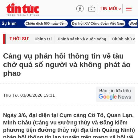
TIN MỚI
Sự kiện
í cách mạng
Chiến dịch 500 ngày đêm
Đại hội XIV Công đoàn Việt Nam
World
THỜI SỰ
Chính trị
Chính sách và cuộc sống
Chính phủ vớ
Cảng vụ phản hồi thông tin về tàu
chở quá số người và không phát áo
phao
Thứ Tư, 03/06/2026 19:31
Ngày 3/6, đại diện tại Cụm cảng Cô Tô, Quan Lạn,
Minh Châu (Cảng vụ Đường thủy và Đăng kiểm
phương tiện đường thủy nội địa tỉnh Quảng Ninh)
phản hồi thông tin lan truyền trên mạng xã hội về