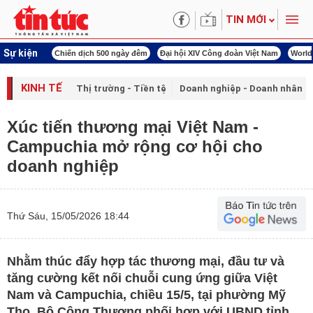
TIN MỚI
Sự kiện
00 ngày đêm
Đại hội XIV Công đoàn Việt Nam
World Cup 2026
Kỳ họp thứ nhấ
KINH TẾ
Thị trường - Tiền tệ
Doanh nghiệp - Doanh nhân
Xúc tiến thương mại Việt Nam -
Campuchia mở rộng cơ hội cho
doanh nghiệp
Thứ Sáu, 15/05/2026 18:44
Nhằm thúc đẩy hợp tác thương mại, đầu tư và
tăng cường kết nối chuỗi cung ứng giữa Việt
Nam và Campuchia, chiều 15/5, tại phường Mỹ
Tho, Bộ Công Thương phối hợp với UBND tỉnh