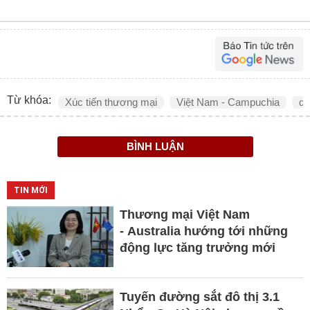
Từ khóa:
Xúc tiến thương mại
Việt Nam - Campuchia
do
BÌNH LUẬN
TIN MỚI
Thương mại Việt Nam
- Australia hướng tới những
động lực tăng trưởng mới
Tuyến đường sắt đô thị 3.1