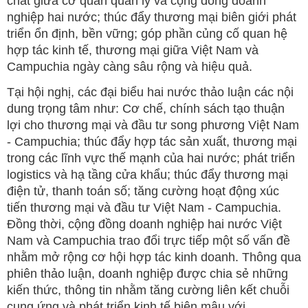
chất giữa cơ quan quản lý và cộng đồng doanh
nghiệp hai nước; thúc đẩy thương mại biên giới phát
triển ổn định, bền vững; góp phần củng cố quan hệ
hợp tác kinh tế, thương mại giữa Việt Nam và
Campuchia ngày càng sâu rộng và hiệu quả.
Tại hội nghị, các đại biểu hai nước thảo luận các nội
dung trọng tâm như: Cơ chế, chính sách tạo thuận
lợi cho thương mại và đầu tư song phương Việt Nam
- Campuchia; thúc đẩy hợp tác sản xuất, thương mại
trong các lĩnh vực thế mạnh của hai nước; phát triển
logistics và hạ tầng cửa khẩu; thúc đẩy thương mại
điện tử, thanh toán số; tăng cường hoạt động xúc
tiến thương mại và đầu tư Việt Nam - Campuchia.
Đồng thời, cộng đồng doanh nghiệp hai nước Việt
Nam và Campuchia trao đổi trực tiếp một số vấn đề
nhằm mở rộng cơ hội hợp tác kinh doanh. Thông qua
phiên thảo luận, doanh nghiệp được chia sẻ những
kiến thức, thông tin nhằm tăng cường liên kết chuỗi
cung ứng và phát triển kinh tế biên mậu với