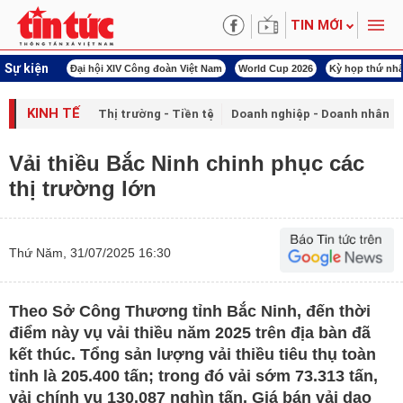
TIN MỚI
Sự kiện
àn Việt Nam
World Cup 2026
Kỳ họp thứ nhất Quốc hội khóa XVI
Đảm bảo an
KINH TẾ
Thị trường - Tiền tệ
Doanh nghiệp - Doanh nhân
Vải thiều Bắc Ninh chinh phục các
thị trường lớn
Thứ Năm, 31/07/2025 16:30
Theo Sở Công Thương tỉnh Bắc Ninh, đến thời
điểm này vụ vải thiều năm 2025 trên địa bàn đã
kết thúc. Tổng sản lượng vải thiều tiêu thụ toàn
tỉnh là 205.400 tấn; trong đó vải sớm 73.313 tấn,
vải chính vụ 130.087 nghìn tấn. Giá bán vải dao