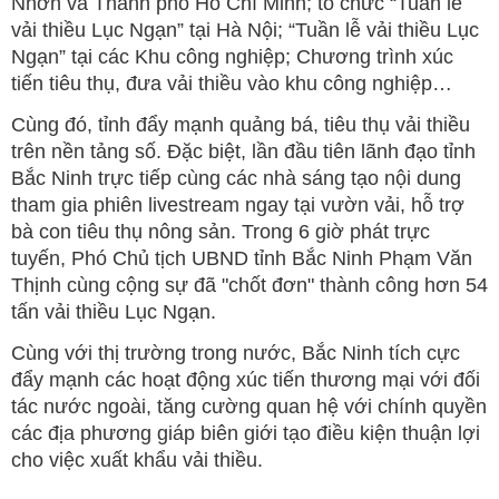
Nhơn và Thành phố Hồ Chí Minh; tổ chức “Tuần lễ
vải thiều Lục Ngạn” tại Hà Nội; “Tuần lễ vải thiều Lục
Ngạn” tại các Khu công nghiệp; Chương trình xúc
tiến tiêu thụ, đưa vải thiều vào khu công nghiệp…
Cùng đó, tỉnh đẩy mạnh quảng bá, tiêu thụ vải thiều
trên nền tảng số. Đặc biệt, lần đầu tiên lãnh đạo tỉnh
Bắc Ninh trực tiếp cùng các nhà sáng tạo nội dung
tham gia phiên livestream ngay tại vườn vải, hỗ trợ
bà con tiêu thụ nông sản. Trong 6 giờ phát trực
tuyến, Phó Chủ tịch UBND tỉnh Bắc Ninh Phạm Văn
Thịnh cùng cộng sự đã "chốt đơn" thành công hơn 54
tấn vải thiều Lục Ngạn.
Cùng với thị trường trong nước, Bắc Ninh tích cực
đẩy mạnh các hoạt động xúc tiến thương mại với đối
tác nước ngoài, tăng cường quan hệ với chính quyền
các địa phương giáp biên giới tạo điều kiện thuận lợi
cho việc xuất khẩu vải thiều.