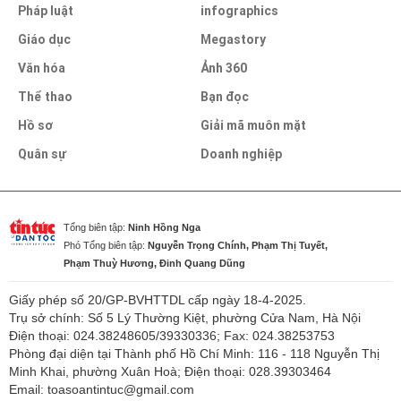
Pháp luật
infographics
Giáo dục
Megastory
Văn hóa
Ảnh 360
Thể thao
Bạn đọc
Hồ sơ
Giải mã muôn mặt
Quân sự
Doanh nghiệp
Tổng biên tập:
Ninh Hồng Nga
Phó Tổng biên tập:
Nguyễn Trọng Chính, Phạm Thị Tuyết,
Phạm Thuỳ Hương, Đinh Quang Dũng
Giấy phép số 20/GP-BVHTTDL cấp ngày 18-4-2025.
Trụ sở chính: Số 5 Lý Thường Kiệt, phường Cửa Nam, Hà Nội
Điện thoại: 024.38248605/39330336; Fax: 024.38253753
Phòng đại diện tại Thành phố Hồ Chí Minh: 116 - 118 Nguyễn Thị
Minh Khai, phường Xuân Hoà; Điện thoại: 028.39303464
Email: toasoantintuc@gmail.com