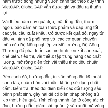
năm trước song những vườn canh tác theo quy trình
VietGAP, GlobalGAP vẫn được giá và đầu ra thuận
lợi.
Vải thiều năm nay quả đẹp, mã đồng đều, thơm
ngon, bảo đảm an toàn thực phẩm và đáp ứng tốt
các yêu cầu xuất khẩu. Có được kết quả đó, ngay từ
đầu vụ, tỉnh đã phối hợp với các cơ quan chuyên
môn của Bộ Nông nghiệp và Môi trường, Bộ Công
Thương để phát triển các mô hình liên kết sản xuất,
chế biến, tiêu thụ vải thiều; tập trung nâng cao chất
lượng, mở rộng diện tích vải thiều theo tiêu chuẩn
VietGAP, GlobalGAP.
Bên cạnh đó, hướng dẫn, tư vấn nông dân kỹ thuật
canh tác, chăm bón vải thiều; không sử dụng chất
cấm, kiểm tra, theo dõi diễn biến các đối tượng sâu
bệnh phát sinh, gây hại để có biện pháp phòng trừ
kịp thời, hiệu quả. Tỉnh cũng thành lập tổ công tác chỉ
đạo, hướng dẫn, giám sát, quản lý sản xuất mã vùng