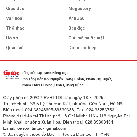
Giáo dục
Megastory
Văn hóa
Ảnh 360
Thể thao
Bạn đọc
Hồ sơ
Giải mã muôn mặt
Quân sự
Doanh nghiệp
Tổng biên tập:
Ninh Hồng Nga
Phó Tổng biên tập:
Nguyễn Trọng Chính, Phạm Thị Tuyết,
Phạm Thuỳ Hương, Đinh Quang Dũng
Giấy phép số 20/GP-BVHTTDL cấp ngày 18-4-2025.
Trụ sở chính: Số 5 Lý Thường Kiệt, phường Cửa Nam, Hà Nội
Điện thoại: 024.38248605/39330336; Fax: 024.38253753
Phòng đại diện tại Thành phố Hồ Chí Minh: 116 - 118 Nguyễn Thị
Minh Khai, phường Xuân Hoà; Điện thoại: 028.39303464
Email: toasoantintuc@gmail.com
© Bản quyền thuộc về Báo Tin tức và Dân tộc - TTXVN