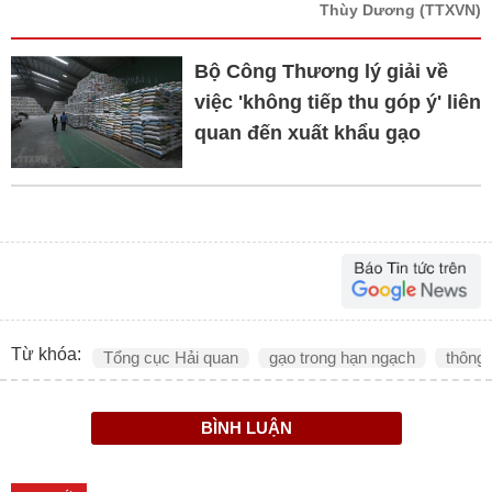
Thùy Dương
(TTXVN)
Bộ Công Thương lý giải về
việc 'không tiếp thu góp ý' liên
quan đến xuất khẩu gạo
Từ khóa:
Tổng cục Hải quan
gạo trong hạn ngạch
thông
BÌNH LUẬN