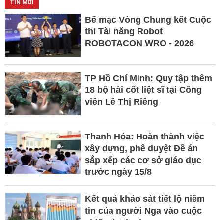
TIN MỚI
Bế mạc Vòng Chung kết Cuộc
thi Tài năng Robot
ROBOTACON WRO - 2026
TP Hồ Chí Minh: Quy tập thêm
18 bộ hài cốt liệt sĩ tại Công
viên Lê Thị Riêng
Thanh Hóa: Hoàn thành việc
xây dựng, phê duyệt Đề án
sắp xếp các cơ sở giáo dục
trước ngày 15/8
Kết quả khảo sát tiết lộ niềm
tin của người Nga vào cuộc