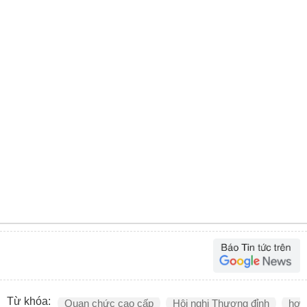
Từ khóa:
Quan chức cao cấp
Hội nghị Thượng đỉnh
hợp