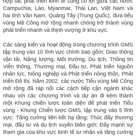
hợp tác phát triển kinh tế cùng có lợi giữa các nước
Campuchia, Lào, Myanmar, Thái Lan, Việt Nam và
hai tỉnh Vân Nam, Quảng Tây (Trung Quốc), đưa tiểu
vùng Mê Công mở rộng nhanh chóng trở thành vùng
phát triển nhanh và thịnh vượng ở khu vực.
Các sáng kiến và hoạt động trong chương trình GMS
tập trung vào 10 lĩnh vực chính bao gồm: Giao thông
vận tải, Năng lượng, Môi trường, Du lịch, Thông tin
Viễn thông, Thương mại, Đầu tư, Phát triển Nguồn
nhân lực, Nông nghiệp và Phát triển nông thôn, Phát
triển Đô thị. Năm 2002, các nước Tiểu vùng Mê Công
mở rộng đã ráp nối các cách tiếp cận ngành khác
nhau với các chương trình và dự án đi kèm thành
một Khung chiến lược toàn diện để phát triển Tiểu
vùng - Khung Chiến lược GMS, tập trung vào 5 lĩnh
vực: Tăng cường liên kết hạ tầng; Thúc đẩy thương
mại, đầu tư và du lịch xuyên biên giới; Đẩy mạnh sự
tham gia của khu vực kinh tế tư nhân và tăng cường