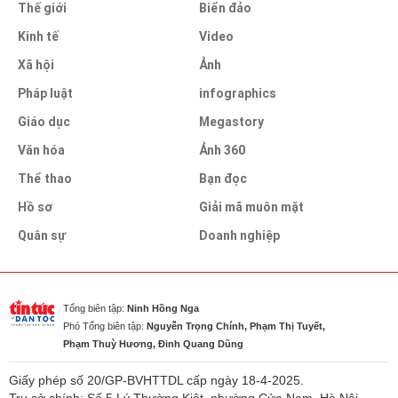
Thế giới
Biển đảo
Kinh tế
Video
Xã hội
Ảnh
Pháp luật
infographics
Giáo dục
Megastory
Văn hóa
Ảnh 360
Thể thao
Bạn đọc
Hồ sơ
Giải mã muôn mặt
Quân sự
Doanh nghiệp
Tổng biên tập:
Ninh Hồng Nga
Phó Tổng biên tập:
Nguyễn Trọng Chính, Phạm Thị Tuyết,
Phạm Thuỳ Hương, Đinh Quang Dũng
Giấy phép số 20/GP-BVHTTDL cấp ngày 18-4-2025.
Trụ sở chính: Số 5 Lý Thường Kiệt, phường Cửa Nam, Hà Nội