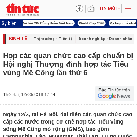
TIN MỚI
Sự kiện
àn Việt Nam
World Cup 2026
Kỳ họp thứ nhất Quốc hội khóa XVI
Đảm bảo an
KINH TẾ
Thị trường - Tiền tệ
Doanh nghiệp - Doanh nhân
Họp các quan chức cao cấp chuẩn bị
Hội nghị Thượng đỉnh hợp tác Tiểu
vùng Mê Công lần thứ 6
Thứ Hai, 12/03/2018 17:44
Ngày 12/3, tại Hà Nội, đại diện các quan chức cao
cấp các nước trong cơ chế hợp tác Tiểu vùng
sông Mê Công mở rộng (GMS), bao gồm
Campuchia, Lào, Myanmar, Thái Lan, Trung Quốc