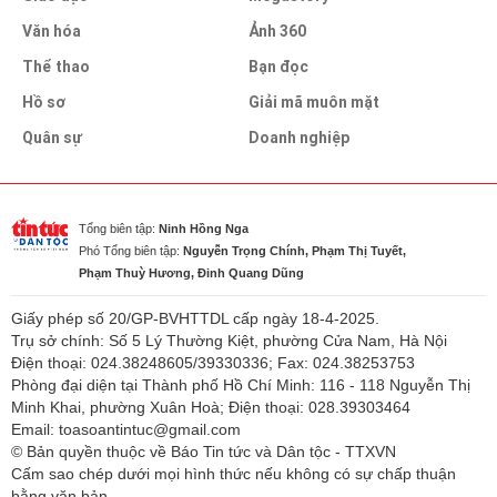
Văn hóa
Ảnh 360
Thể thao
Bạn đọc
Hồ sơ
Giải mã muôn mặt
Quân sự
Doanh nghiệp
Tổng biên tập:
Ninh Hồng Nga
Phó Tổng biên tập:
Nguyễn Trọng Chính, Phạm Thị Tuyết,
Phạm Thuỳ Hương, Đinh Quang Dũng
Giấy phép số 20/GP-BVHTTDL cấp ngày 18-4-2025.
Trụ sở chính: Số 5 Lý Thường Kiệt, phường Cửa Nam, Hà Nội
Điện thoại: 024.38248605/39330336; Fax: 024.38253753
Phòng đại diện tại Thành phố Hồ Chí Minh: 116 - 118 Nguyễn Thị
Minh Khai, phường Xuân Hoà; Điện thoại: 028.39303464
Email: toasoantintuc@gmail.com
© Bản quyền thuộc về Báo Tin tức và Dân tộc - TTXVN
Cấm sao chép dưới mọi hình thức nếu không có sự chấp thuận
bằng văn bản.