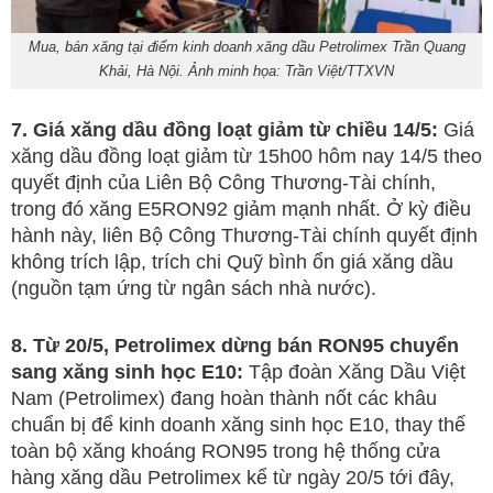
Mua, bán xăng tại điểm kinh doanh xăng dầu Petrolimex Trần Quang
Khải, Hà Nội. Ảnh minh họa: Trần Việt/TTXVN
7. Giá xăng dầu đồng loạt giảm từ chiều 14/5:
Giá
xăng dầu đồng loạt giảm từ 15h00 hôm nay 14/5 theo
quyết định của Liên Bộ Công Thương-Tài chính,
trong đó xăng E5RON92 giảm mạnh nhất. Ở kỳ điều
hành này, liên Bộ Công Thương-Tài chính quyết định
không trích lập, trích chi Quỹ bình ổn giá xăng dầu
(nguồn tạm ứng từ ngân sách nhà nước).
8. Từ 20/5, Petrolimex dừng bán RON95 chuyển
sang xăng sinh học E10:
Tập đoàn Xăng Dầu Việt
Nam (Petrolimex) đang hoàn thành nốt các khâu
chuẩn bị để kinh doanh xăng sinh học E10, thay thế
toàn bộ xăng khoáng RON95 trong hệ thống cửa
hàng xăng dầu Petrolimex kể từ ngày 20/5 tới đây,