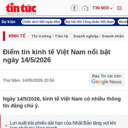
TIN MỚI
Sự kiện
í cách mạng
Chiến dịch 500 ngày đêm
Đại hội XIV Công đoàn Việt Nam
World
KINH TẾ
Thị trường - Tiền tệ
Doanh nghiệp - Doanh nhân
Điểm tin kinh tế Việt Nam nổi bật
ngày 14/5/2026
Thứ Năm, 14/05/2026 20:56
Ngày 14/5/2026, kinh tế Việt Nam có nhiều thông
tin đáng chú ý.
Lợi suất trái phiếu dài hạn của Nhật Bản tăng vọt khi