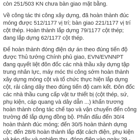
còn 251/503 KN chưa bàn giao mặt bằng.
Về công tác thi công xây dựng, đã hoàn thành đúc
móng được 512/1177 vị trí; bàn giao 221/1177 vị trí
cột thép. Hoàn thành lắp dựng 79/1177 cột thép;
đang lắp dựng 62/1177 cột thép.
Để hoàn thành đóng điện dự án theo đúng tiến độ
được Thủ tướng Chính phủ giao, EVN/EVNNPT
đang quyết liệt đôn đốc các nhà thầu xây dựng tập
trung nhân lực, máy móc thi công sớm hoàn thành
xây dựng móng cột và tổ chức thực hiện lắp dựng
cột, rải căng dây theo đúng tiến độ cam kết. Đôn đốc
các nhà thầu cung cấp vật tư thiết bị (cột thép, sứ,
phụ kiện, cáp quang và dây dẫn ...) khẩn trương
hoàn thành công tác chế tạo và vận chuyển đến công
trường để lắp dựng đồng bộ. Phấn đấu đến 30/4
hoàn thành đúc móng; đến 30/5 hoàn thành dựng
cột; đến 28/6 hoàn thành lắp đặt cách điện, phụ kiện
và kéo dây và nghiệm thu, đóng điện vào ngày 29 -