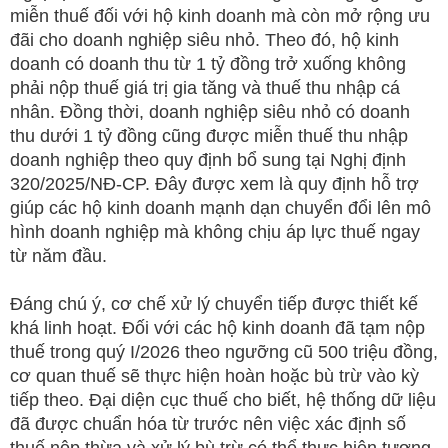
miễn thuế đối với hộ kinh doanh mà còn mở rộng ưu
đãi cho doanh nghiệp siêu nhỏ. Theo đó, hộ kinh
doanh có doanh thu từ 1 tỷ đồng trở xuống không
phải nộp thuế giá trị gia tăng và thuế thu nhập cá
nhân. Đồng thời, doanh nghiệp siêu nhỏ có doanh
thu dưới 1 tỷ đồng cũng được miễn thuế thu nhập
doanh nghiệp theo quy định bổ sung tại Nghị định
320/2025/NĐ-CP. Đây được xem là quy định hỗ trợ
giúp các hộ kinh doanh mạnh dạn chuyển đổi lên mô
hình doanh nghiệp mà không chịu áp lực thuế ngay
từ năm đầu.
Đáng chú ý, cơ chế xử lý chuyển tiếp được thiết kế
khá linh hoạt. Đối với các hộ kinh doanh đã tạm nộp
thuế trong quý I/2026 theo ngưỡng cũ 500 triệu đồng,
cơ quan thuế sẽ thực hiện hoàn hoặc bù trừ vào kỳ
tiếp theo. Đại diện cục thuế cho biết, hệ thống dữ liệu
đã được chuẩn hóa từ trước nên việc xác định số
thuế nộp thừa và xử lý bù trừ có thể thực hiện tương