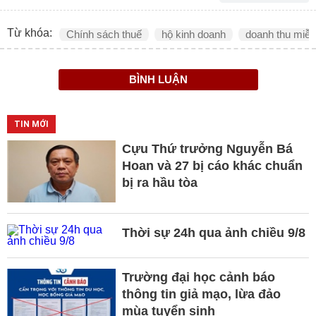
Từ khóa:
Chính sách thuế
hộ kinh doanh
doanh thu miễn
BÌNH LUẬN
TIN MỚI
Cựu Thứ trưởng Nguyễn Bá
Hoan và 27 bị cáo khác chuẩn
bị ra hầu tòa
Thời sự 24h qua ảnh chiều 9/8
Trường đại học cảnh báo
thông tin giả mạo, lừa đảo
mùa tuyển sinh