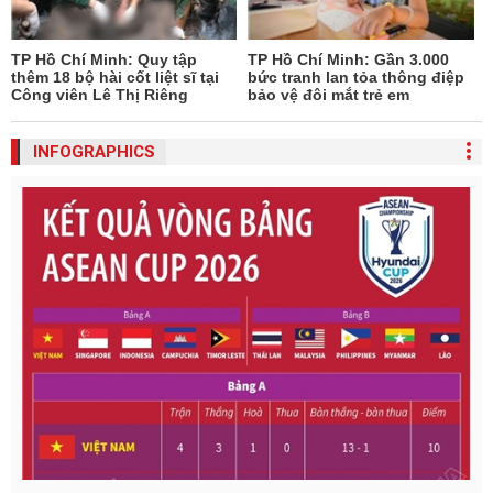
TP Hồ Chí Minh: Quy tập
TP Hồ Chí Minh: Gần 3.000
thêm 18 bộ hài cốt liệt sĩ tại
bức tranh lan tỏa thông điệp
Công viên Lê Thị Riêng
bảo vệ đôi mắt trẻ em
INFOGRAPHICS