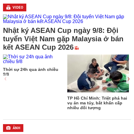
VIDEO
Nhật ký ASEAN Cup ngày 9/8: Đội
tuyển Việt Nam gặp Malaysia ở bán
kết ASEAN Cup 2026
Thời sự 24h qua ảnh chiều
9/8
T
TP Hồ Chí Minh: Triệt phá hai
vụ án ma túy, bắt khẩn cấp
n
nhiều đối tượng
ẢNH