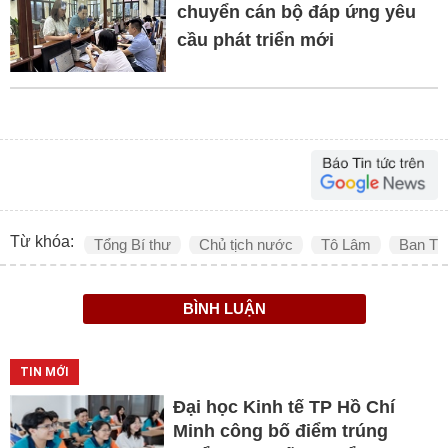
chuyển cán bộ đáp ứng yêu
cầu phát triển mới
Từ khóa:
Tổng Bí thư
Chủ tịch nước
Tô Lâm
Ban Tổ
BÌNH LUẬN
TIN MỚI
Đại học Kinh tế TP Hồ Chí
Minh công bố điểm trúng