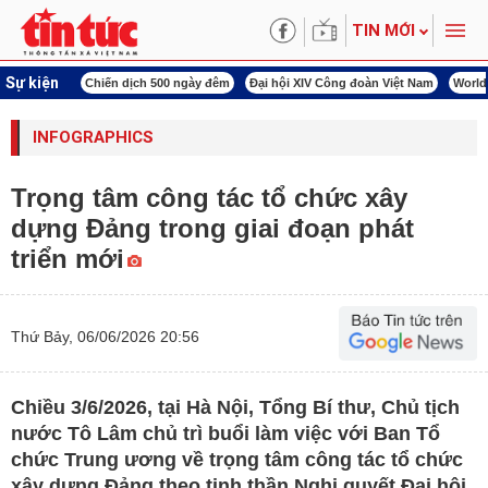
TIN MỚI
Sự kiện
500 ngày đêm
Đại hội XIV Công đoàn Việt Nam
World Cup 2026
Kỳ họp thứ nh
INFOGRAPHICS
Trọng tâm công tác tổ chức xây
dựng Đảng trong giai đoạn phát
triển mới
Thứ Bảy, 06/06/2026 20:56
Chiều 3/6/2026, tại Hà Nội, Tổng Bí thư, Chủ tịch
nước Tô Lâm chủ trì buổi làm việc với Ban Tổ
chức Trung ương về trọng tâm công tác tổ chức
xây dựng Đảng theo tinh thần Nghị quyết Đại hội