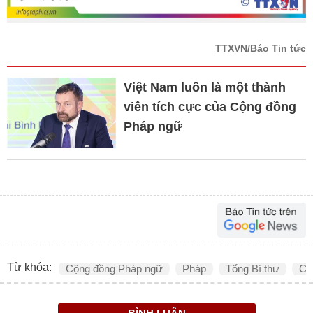
TTXVN/Báo Tin tức
Việt Nam luôn là một thành
viên tích cực của Cộng đồng
Pháp ngữ
Từ khóa:
Cộng đồng Pháp ngữ
Pháp
Tổng Bí thư
Ch