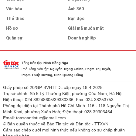
Văn hóa
Ảnh 360
Thể thao
Bạn đọc
Hồ sơ
Giải mã muôn mặt
Quân sự
Doanh nghiệp
Tổng biên tập:
Ninh Hồng Nga
Phó Tổng biên tập:
Nguyễn Trọng Chính, Phạm Thị Tuyết,
Phạm Thuỳ Hương, Đinh Quang Dũng
Giấy phép số 20/GP-BVHTTDL cấp ngày 18-4-2025.
Trụ sở chính: Số 5 Lý Thường Kiệt, phường Cửa Nam, Hà Nội
Điện thoại: 024.38248605/39330336; Fax: 024.38253753
Phòng đại diện tại Thành phố Hồ Chí Minh: 116 - 118 Nguyễn Thị
Minh Khai, phường Xuân Hoà; Điện thoại: 028.39303464
Email: toasoantintuc@gmail.com
© Bản quyền thuộc về Báo Tin tức và Dân tộc - TTXVN
Cấm sao chép dưới mọi hình thức nếu không có sự chấp thuận