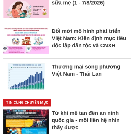
sữa mẹ (1 - 7/8/2026)
Đổi mới mô hình phát triển
Việt Nam: Kiên định mục tiêu
độc lập dân tộc và CNXH
Thương mại song phương
Việt Nam - Thái Lan
TIN CÙNG CHUYÊN MỤC
Từ khí mê tan đến an ninh
quốc gia - mối liên hệ nhìn
thấy được