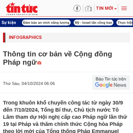
TIN MỚI
Sự kiện
ội khóa XVI
Đảm bảo an ninh năng lượng
Mỹ - Israel tấn công Iran
Thực hiện
INFOGRAPHICS
Thông tin cơ bản về Cộng đồng
Pháp ngữ
Thứ Sáu, 04/10/2024 06:06
Trong khuôn khổ chuyến công tác từ ngày 30/9
đến 7/10/2024, Tổng Bí thư, Chủ tịch nước Tô
Lâm tham dự Hội nghị cấp cao Pháp ngữ lần thứ
19 tại Pháp và thăm chính thức Cộng hòa Pháp
theo lời mời của Tổng thống Pháp Emmanuel