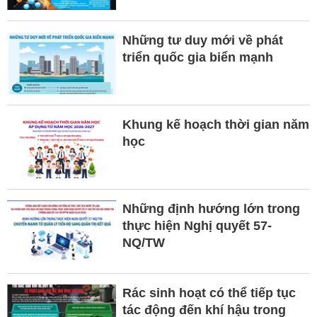
Những tư duy mới về phát
triển quốc gia biển mạnh
Khung kế hoạch thời gian năm
học
Những định hướng lớn trong
thực hiện Nghị quyết 57-
NQ/TW
Rác sinh hoạt có thể tiếp tục
tác động đến khí hậu trong