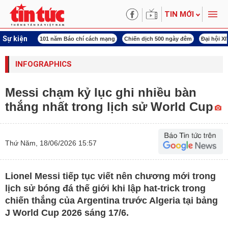
TIN MỚI
Sự kiện
ng tên Bác
101 năm Báo chí cách mạng
Chiến dịch 500 ngày đêm
Đại hội X
INFOGRAPHICS
Messi chạm kỷ lục ghi nhiều bàn
thắng nhất trong lịch sử World Cup
Thứ Năm, 18/06/2026 15:57
Lionel Messi tiếp tục viết nên chương mới trong
lịch sử bóng đá thế giới khi lập hat-trick trong
chiến thắng của Argentina trước Algeria tại bảng
J World Cup 2026 sáng 17/6.