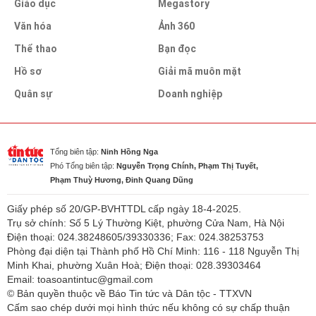
Giáo dục
Megastory
Văn hóa
Ảnh 360
Thể thao
Bạn đọc
Hồ sơ
Giải mã muôn mặt
Quân sự
Doanh nghiệp
Tổng biên tập:
Ninh Hồng Nga
Phó Tổng biên tập:
Nguyễn Trọng Chính, Phạm Thị Tuyết,
Phạm Thuỳ Hương, Đinh Quang Dũng
Giấy phép số 20/GP-BVHTTDL cấp ngày 18-4-2025.
Trụ sở chính: Số 5 Lý Thường Kiệt, phường Cửa Nam, Hà Nội
Điện thoại: 024.38248605/39330336; Fax: 024.38253753
Phòng đại diện tại Thành phố Hồ Chí Minh: 116 - 118 Nguyễn Thị
Minh Khai, phường Xuân Hoà; Điện thoại: 028.39303464
Email: toasoantintuc@gmail.com
© Bản quyền thuộc về Báo Tin tức và Dân tộc - TTXVN
Cấm sao chép dưới mọi hình thức nếu không có sự chấp thuận